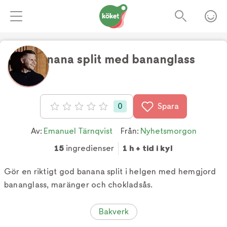
Banana split med bananglass
Foto:
TV4
0
Spara
Betyg: 0 av 5
Av:
Emanuel Tärnqvist
Från:
Nyhetsmorgon
15
ingredienser
1 h + tid i kyl
Gör en riktigt god banana split i helgen med hemgjord
bananglass, maränger och chokladsås.
Bakverk