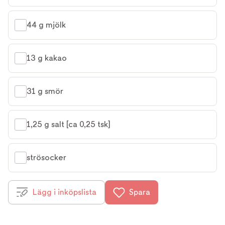
44 g mjölk
13 g kakao
31 g smör
1,25 g salt [ca 0,25 tsk]
strösocker
Lägg i inköpslista
Spara