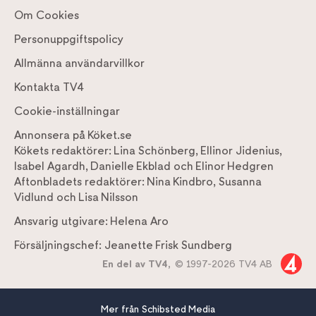
Om Cookies
Personuppgiftspolicy
Allmänna användarvillkor
Kontakta TV4
Cookie-inställningar
Annonsera på Köket.se
Kökets redaktörer:
Lina Schönberg
,
Ellinor Jidenius
,
Isabel Agardh
,
Danielle Ekblad
och
Elinor Hedgren
Aftonbladets redaktörer:
Nina Kindbro
,
Susanna
Vidlund
och
Lisa Nilsson
Ansvarig utgivare:
Helena Aro
Försäljningschef:
Jeanette Frisk Sundberg
En del av TV4,
© 1997-2026 TV4 AB
Mer från Schibsted Media