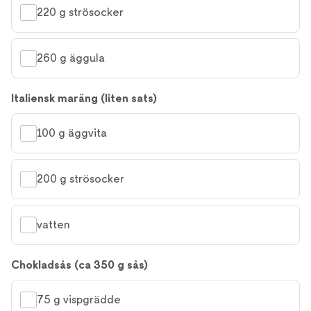
220 g strösocker
260 g äggula
Italiensk maräng (liten sats)
100 g äggvita
200 g strösocker
vatten
Chokladsås (ca 350 g sås)
75 g vispgrädde