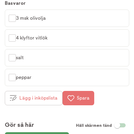
Basvaror
3 msk olivolja
4 klyftor vitlök
salt
peppar
Lägg i inköpslista
Spara
Gör så här
Håll skärmen tänd