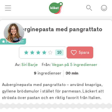
Auberginepasta med pangrattato
Foto:
Lennart Weibull
POPULÄRT
10
Spara
Betyg: 4.1 av 5 (10 röster)
Av:
Siri Barje
Från:
Vegan på 5 ingredienser
9
ingredienser
30 min
Auberginepasta med pangrattato – använd knapriga,
gyllene brödsmulor i stället för parmesan. Läckert att
strössla över pastan och en riktig favorit från Italien.