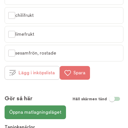
chilifrukt
limefrukt
sesamfrön, rostade
Lägg i inköpslista
Spara
Gör så här
Håll skärmen tänd
Öppna matlagningsläget
Tapiokapärlor