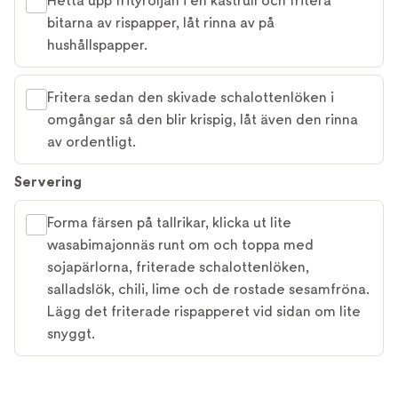
Hetta upp frityroljan i en kastrull och fritera
bitarna av rispapper, låt rinna av på
hushållspapper.
Fritera sedan den skivade schalottenlöken i
omgångar så den blir krispig, låt även den rinna
av ordentligt.
Servering
Forma färsen på tallrikar, klicka ut lite
wasabimajonnäs runt om och toppa med
sojapärlorna, friterade schalottenlöken,
salladslök, chili, lime och de rostade sesamfröna.
Lägg det friterade rispapperet vid sidan om lite
snyggt.