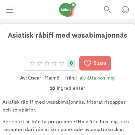
Asiatisk råbiff med wasabimajonnäs
Foto:
Tv4
0
Spara
Betyg: 0 av 5
Av:
Oscar - Malmö
Från:
Halv åtta hos mig
16
ingredienser
Asiatisk råbiff med wasabimajonnäs, friterat rispapper
och sojapärlor.
Receptet är från tv-programmet Halv åtta hos mig, och
recepten därifrån är komponerade av amatörkockar.