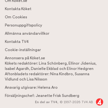
Om Köket.se
Kontakta Köket
Om Cookies
Personuppgiftspolicy
Allmänna användarvillkor
Kontakta TV4
Cookie-inställningar
Annonsera på Köket.se
Kökets redaktörer:
Lina Schönberg
,
Ellinor Jidenius
,
Isabel Agardh
,
Danielle Ekblad
och
Elinor Hedgren
Aftonbladets redaktörer:
Nina Kindbro
,
Susanna
Vidlund
och
Lisa Nilsson
Ansvarig utgivare:
Helena Aro
Försäljningschef:
Jeanette Frisk Sundberg
En del av TV4,
© 1997-2026 TV4 AB