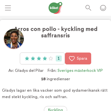
Arros con pollo - kyckling med
saffransris
Foto:
TV4
1
Spara
Betyg: 4 av 5 (1 röster)
Av:
Gladys del Pilar
Från:
Sveriges mästerkock VIP
18
ingredienser
Gladys lagar en lika vacker som god sydamerikansk rätt
med stekt kyckling, ris och saffran.
Kyckling