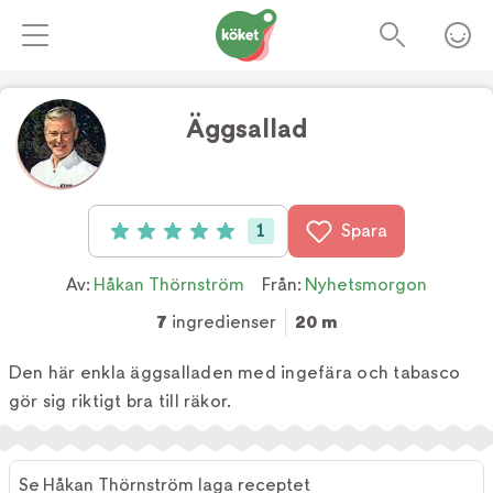
Äggsallad
Foto:
TV4
1
Spara
Betyg: 5 av 5 (1 röster)
Av:
Håkan Thörnström
Från:
Nyhetsmorgon
7
ingredienser
20 m
Den här enkla äggsalladen med ingefära och tabasco
gör sig riktigt bra till räkor.
Se Håkan Thörnström laga receptet