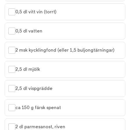
0,5 dl vitt vin (torrt)
0,5 dl vatten
2 msk kycklingfond (eller 1,5 buljongtärningar)
2,5 dl mjölk
2,5 dl vispgrädde
ca 150 g färsk spenat
2 dl parmesanost, riven