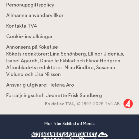
Personuppgiftspolicy
Allmänna användarvillkor
Kontakta TV4
Cookie-inställningar
Annonsera på Köket.se
Kökets redaktörer:
Lina Schönberg
,
Ellinor Jidenius
,
Isabel Agardh
,
Danielle Ekblad
och
Elinor Hedgren
Aftonbladets redaktörer:
Nina Kindbro
,
Susanna
Vidlund
och
Lisa Nilsson
Ansvarig utgivare:
Helena Aro
Försäljningschef:
Jeanette Frisk Sundberg
En del av TV4,
© 1997-2026 TV4 AB
Mer från Schibsted Media