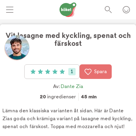
Vit lasagne med kyckling, spenat och
färskost
Foto:
2 AM
1
Spara
Betyg: 5 av 5 (1 röster)
Av:
Dante Zia
20
ingredienser
45 min
Lämna den klassiska varianten åt sidan. Här är Dante
Zias goda och krämiga variant på lasagne med kyckling,
spenat och färskost. Toppa med mozzarella och njut!