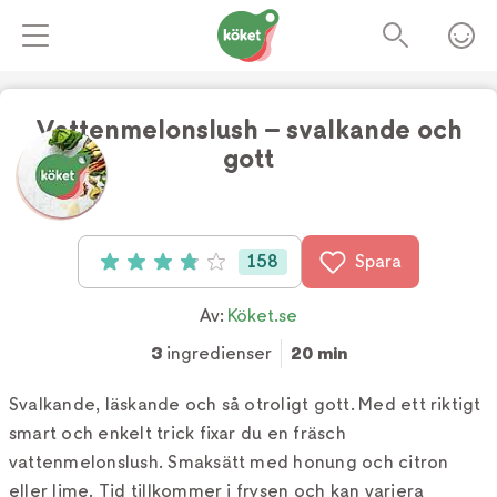
Vattenmelonslush – svalkande och
gott
Foto:
Kajsa Stina Romin
158
Spara
Betyg: 3.9 av 5 (158 röster)
Av:
Köket.se
3
ingredienser
20 min
Svalkande, läskande och så otroligt gott. Med ett riktigt
smart och enkelt trick fixar du en fräsch
vattenmelonslush. Smaksätt med honung och citron
eller lime. Tid tillkommer i frysen och kan variera