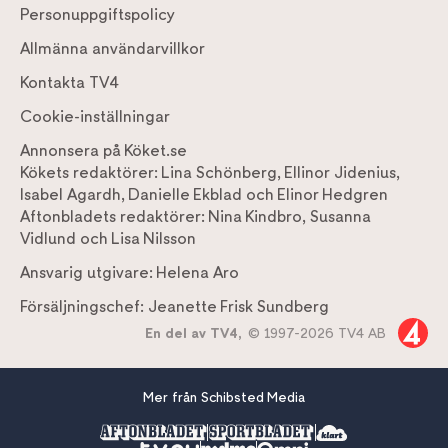
Personuppgiftspolicy
Allmänna användarvillkor
Kontakta TV4
Cookie-inställningar
Annonsera på Köket.se
Kökets redaktörer:
Lina Schönberg
,
Ellinor Jidenius
,
Isabel Agardh
,
Danielle Ekblad
och
Elinor Hedgren
Aftonbladets redaktörer:
Nina Kindbro
,
Susanna
Vidlund
och
Lisa Nilsson
Ansvarig utgivare:
Helena Aro
Försäljningschef:
Jeanette Frisk Sundberg
En del av TV4,
© 1997-2026 TV4 AB
Mer från Schibsted Media