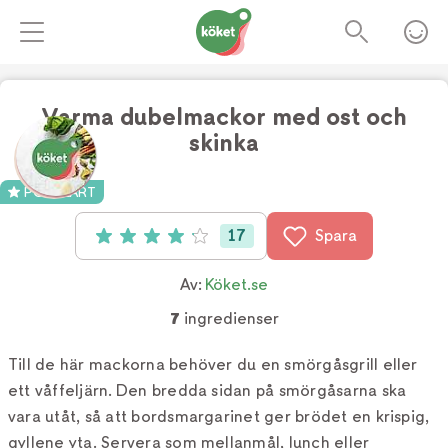
Varma dubelmackor med ost och
skinka
Foto:
TV4
POPULÄRT
17
Spara
Betyg: 4.1 av 5 (17 röster)
Av:
Köket.se
7
ingredienser
Till de här mackorna behöver du en smörgåsgrill eller
ett våffeljärn. Den bredda sidan på smörgåsarna ska
vara utåt, så att bordsmargarinet ger brödet en krispig,
gyllene yta. Servera som mellanmål, lunch eller