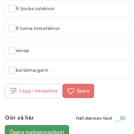
6 tjocka ostskivor
6 tunna tomatskivor
senap
bordsmargarin
Lägg i inköpslista
Spara
Gör så här
Håll skärmen tänd
Öppna matlagningsläget