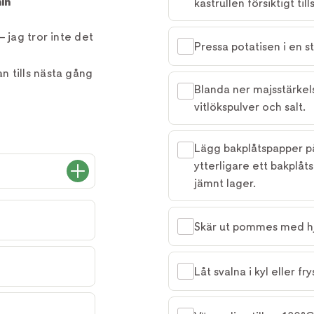
in
kastrullen försiktigt til
 jag tror inte det
Pressa potatisen i en s
 tills nästa gång
Blanda ner majsstärkels
vitlökspulver och salt.
Lägg bakplåtspapper på
ytterligare ett bakplåts
jämnt lager.
Skär ut pommes med hjä
Låt svalna i kyl eller 