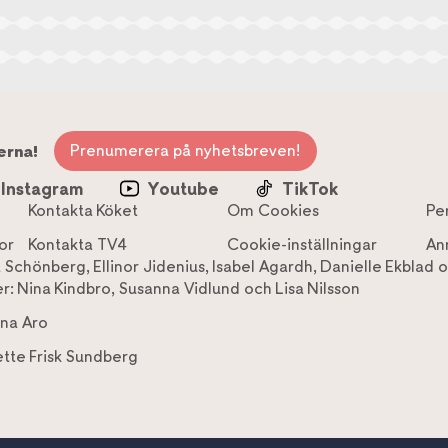
Prenumerera på nyhetsbreven!
erna!
Instagram
Youtube
TikTok
Kontakta Köket
Om Cookies
Pe
or
Kontakta TV4
Cookie-inställningar
An
a Schönberg
,
Ellinor Jidenius
,
Isabel Agardh
,
Danielle Ekblad
o
r:
Nina Kindbro
,
Susanna Vidlund
och
Lisa Nilsson
na Aro
tte Frisk Sundberg