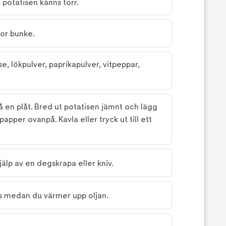
ls potatisen känns torr.
tor bunke.
e, lökpulver, paprikapulver, vitpeppar,
 en plåt. Bred ut potatisen jämnt och lägg
papper ovanpå. Kavla eller tryck ut till ett
lp av en degskrapa eller kniv.
frys medan du värmer upp oljan.