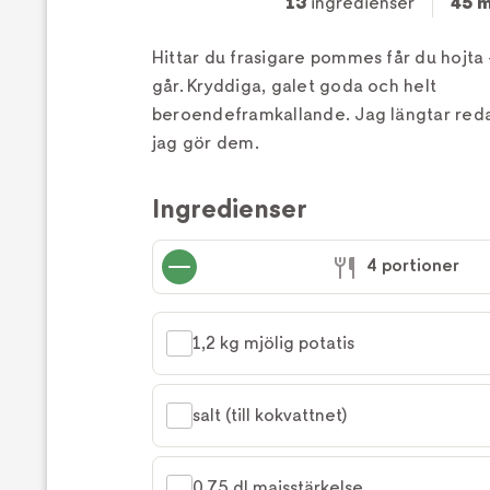
13
ingredienser
45 m
Hittar du frasigare pommes får du hojta –
går. Kryddiga, galet goda och helt
beroendeframkallande. Jag längtar redan
jag gör dem.
Ingredienser
4 portioner
1,2 kg mjölig potatis
salt (till kokvattnet)
0,75 dl majsstärkelse