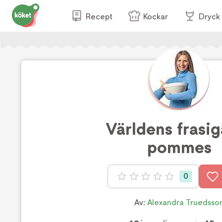
Recept
Kockar
Dryck
Världens frasig
pommes
0
Betyg: 0 av 5
Av:
Alexandra Truedsso