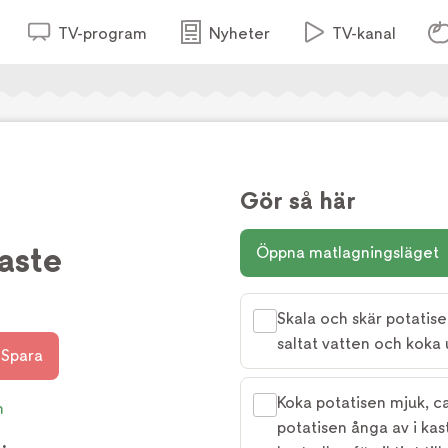
TV-program
Nyheter
TV-kanal
Gör så här
aste
Öppna matlagningsläget
Skala och skär potatisen
saltat vatten och koka 
Spara
Koka potatisen mjuk, ca
n
potatisen ånga av i kas