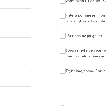
Värm oljan till ca 180°C
Fritera pommesen i omg
försiktigt så att de inte
Låt rinna av på galler.
Toppa med riven parmes
med tryffelmajonnäsen
Tryffelmajonnäs: Rör ih