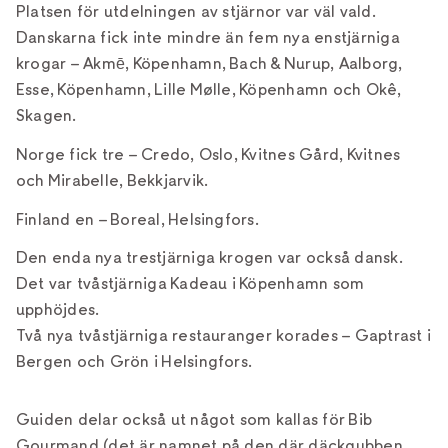
Platsen för utdelningen av stjärnor var väl vald.
Danskarna fick inte mindre än fem nya enstjärniga
krogar – Akmē, Köpenhamn, Bach & Nurup, Aalborg,
Esse, Köpenhamn, Lille Mølle, Köpenhamn och Okê,
Skagen.
Norge fick tre – Credo, Oslo, Kvitnes Gård, Kvitnes
och Mirabelle, Bekkjarvik.
Finland en – Boreal, Helsingfors.
Den enda nya trestjärniga krogen var också dansk.
Det var tvåstjärniga Kadeau i Köpenhamn som
upphöjdes.
Två nya tvåstjärniga restauranger korades – Gaptrast i
Bergen och Grön i Helsingfors.
Guiden delar också ut något som kallas för Bib
Gourmand (det är namnet på den där däckgubben