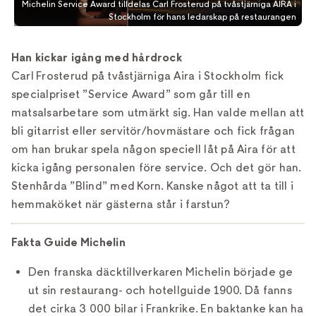
Michelin Service Award tilldelas Carl Frosterud på tvåstjärniga AIRA i
Stockholm för hans ledarskap på restaurangen
Han kickar igång med hårdrock
Carl Frosterud på tvåstjärniga Aira i Stockholm fick
specialpriset ”Service Award” som går till en
matsalsarbetare som utmärkt sig. Han valde mellan att
bli gitarrist eller servitör/hovmästare och fick frågan
om han brukar spela någon speciell låt på Aira för att
kicka igång personalen före service. Och det gör han.
Stenhårda ”Blind” med Korn. Kanske något att ta till i
hemmaköket när gästerna står i farstun?
Fakta Guide Michelin
Den franska däcktillverkaren Michelin började ge
ut sin restaurang- och hotellguide 1900. Då fanns
det cirka 3 000 bilar i Frankrike. En baktanke kan ha