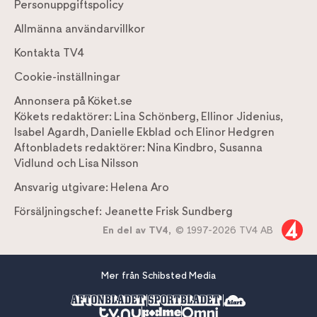
Personuppgiftspolicy
Allmänna användarvillkor
Kontakta TV4
Cookie-inställningar
Annonsera på Köket.se
Kökets redaktörer:
Lina Schönberg
,
Ellinor Jidenius
,
Isabel Agardh
,
Danielle Ekblad
och
Elinor Hedgren
Aftonbladets redaktörer:
Nina Kindbro
,
Susanna
Vidlund
och
Lisa Nilsson
Ansvarig utgivare:
Helena Aro
Försäljningschef:
Jeanette Frisk Sundberg
En del av TV4,
© 1997-2026 TV4 AB
Mer från Schibsted Media