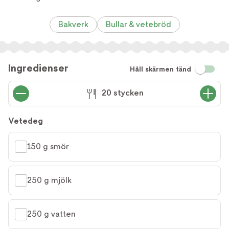
Bakverk
Bullar & vetebröd
Ingredienser
Håll skärmen tänd
20 stycken
Vetedeg
150 g smör
250 g mjölk
250 g vatten