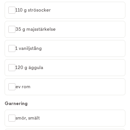
110 g strösocker
35 g majsstärkelse
1 vaniljstång
120 g äggula
ev rom
Garnering
smör, smält