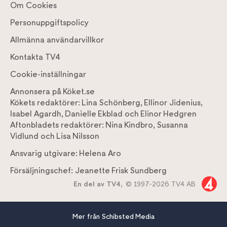
Om Cookies
Personuppgiftspolicy
Allmänna användarvillkor
Kontakta TV4
Cookie-inställningar
Annonsera på Köket.se
Kökets redaktörer:
Lina Schönberg
,
Ellinor Jidenius
,
Isabel Agardh
,
Danielle Ekblad
och
Elinor Hedgren
Aftonbladets redaktörer:
Nina Kindbro
,
Susanna
Vidlund
och
Lisa Nilsson
Ansvarig utgivare:
Helena Aro
Försäljningschef:
Jeanette Frisk Sundberg
En del av TV4,
© 1997-2026 TV4 AB
Mer från Schibsted Media