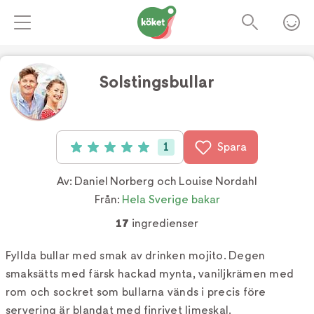
Solstingsbullar
Foto:
TV4
1
Spara
Betyg: 5 av 5 (1 röster)
Av:
Daniel Norberg och Louise Nordahl
Från:
Hela Sverige bakar
17
ingredienser
Fyllda bullar med smak av drinken mojito. Degen
smaksätts med färsk hackad mynta, vaniljkrämen med
rom och sockret som bullarna vänds i precis före
servering är blandat med finrivet limeskal.