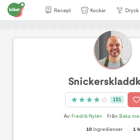
Recept
Kockar
Dryck
Snickerskladd
151
Betyg: 3.9 av 5 (151 röster)
Av:
Fredrik Nylén
Från:
Baka me
10
ingredienser
1 h