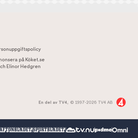
rsonuppgiftspolicy
nonsera på Köket.se
ch
Elinor Hedgren
En del av TV4,
© 1997-2026 TV4 AB