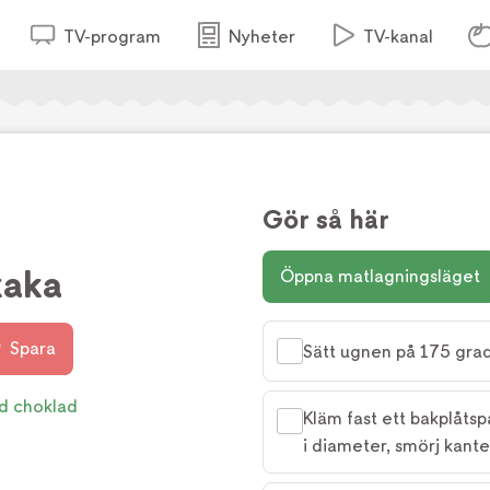
TV-program
Nyheter
TV-kanal
Gör så här
kaka
Öppna matlagningsläget
Spara
Sätt ugnen på 175 grad
d choklad
Kläm fast ett bakplåts
i diameter, smörj kan