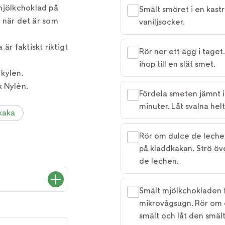
mjölkchoklad på
Smält smöret i en kastru
t när det är som
vaniljsocker.
är faktiskt riktigt
Rör ner ett ägg i taget
ihop till en slät smet.
 kylen.
k Nylén.
Fördela smeten jämnt i
minuter. Låt svalna helt
kaka
Rör om dulce de lechen 
på kladdkakan. Strö öv
de lechen.
Smält mjölkchokladen fö
mikrovågsugn. Rör om o
smält och låt den smäl