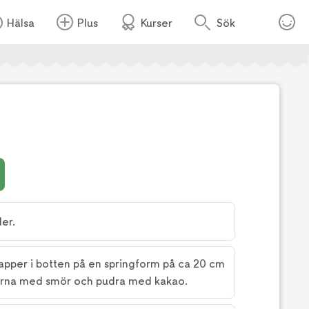
Hälsa
Plus
Kurser
Sök
Foto:
Fredrik Nylén
er.
papper i botten på en springform på ca 20 cm
terna med smör och pudra med kakao.