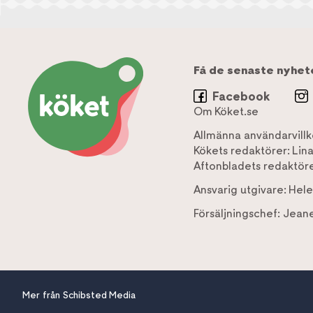
Få de senaste nyhet
Facebook
Om Köket.se
Allmänna användarvillk
Kökets redaktörer:
Lin
Aftonbladets redaktöre
Ansvarig utgivare:
Hele
Försäljningschef:
Jeane
Mer från Schibsted Media