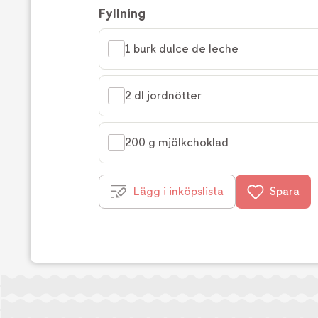
Fyllning
1 burk dulce de leche
2 dl jordnötter
200 g mjölkchoklad
Lägg i inköpslista
Spara