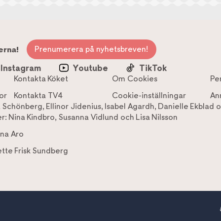
Prenumerera på nyhetsbreven!
erna!
Instagram
Youtube
TikTok
Kontakta Köket
Om Cookies
Pe
or
Kontakta TV4
Cookie-inställningar
An
a Schönberg
,
Ellinor Jidenius
,
Isabel Agardh
,
Danielle Ekblad
o
r:
Nina Kindbro
,
Susanna Vidlund
och
Lisa Nilsson
na Aro
tte Frisk Sundberg