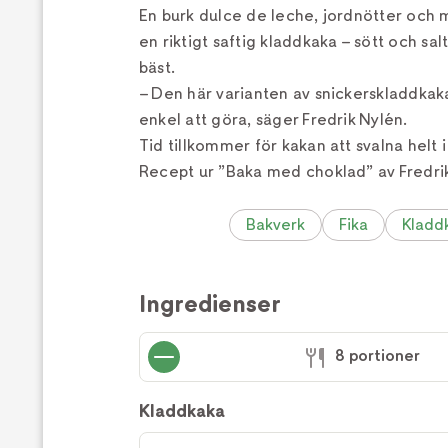
En burk dulce de leche, jordnötter och 
en riktigt saftig kladdkaka – sött och sal
bäst.
– Den här varianten av snickerskladdkaka 
enkel att göra, säger Fredrik Nylén.
Tid tillkommer för kakan att svalna helt i
Recept ur ”Baka med choklad” av Fredri
Bakverk
Fika
Kladd
Ingredienser
8 portioner
Kladdkaka