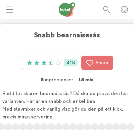
Snabb bearnaisesås
Foto:
Kajsa Stina Romin
418
Spara
Betyg: 3.5 av 5 (418 röster)
5
ingredienser
15 min
Rädd för skuren bearnaisesås? Då ska du prova den här
varianten. Här är en snabb och enkel bea.
Med stavmixer och vanlig visp gör du den på ett kick,
precis innan servering.