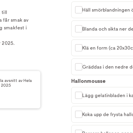
Häll smörblandningen ö
till
a får smak av
ig smakfest i
Blanda och sikta ner d
r 2025.
Klä en form (ca 20x30c
Gräddas i den nedre d
Hallonmousse
la avsnitt av Hela
r 2025
Lägg gelatinbladen i kal
Koka upp de frysta hallo