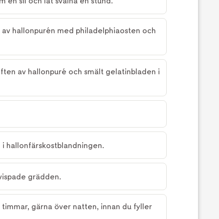
 en sil och låt svalna en stund.
n av hallonpurén med philadelphiaosten och
ften av hallonpuré och smält gelatinbladen i
 i hallonfärskostblandningen.
n vispade grädden.
a timmar, gärna över natten, innan du fyller