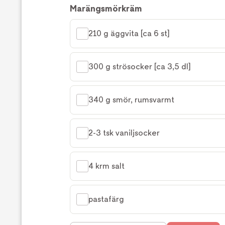
Marängsmörkräm
210 g äggvita [ca 6 st]
300 g strösocker [ca 3,5 dl]
340 g smör, rumsvarmt
2-3 tsk vaniljsocker
4 krm salt
pastafärg