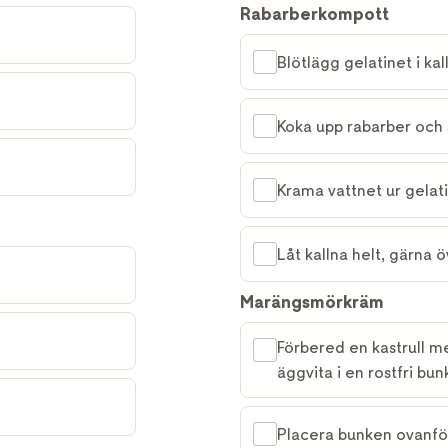
Rabarberkompott
Blötlägg gelatinet i kal
Koka upp rabarber och s
Krama vattnet ur gelati
Låt kallna helt, gärna ö
Marängsmörkräm
Förbered en kastrull m
äggvita i en rostfri bun
Placera bunken ovanför