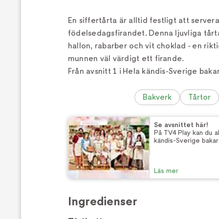
En siffertårta är alltid festligt att servera 
födelsedagsfirandet. Denna ljuvliga tårt
hallon, rabarber och vit choklad - en rikt
munnen väl värdigt ett firande.
Från avsnitt 1 i Hela kändis-Sverige baka
Bakverk
Tårtor
Se avsnittet här!
På TV4 Play kan du al
kändis-Sverige baka
Läs mer
Ingredienser