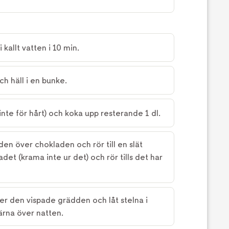
 kallt vatten i 10 min.
h häll i en bunke.
inte för hårt) och koka upp resterande 1 dl.
en över chokladen och rör till en slät
det (krama inte ur det) och rör tills det har
er den vispade grädden och låt stelna i
ärna över natten.