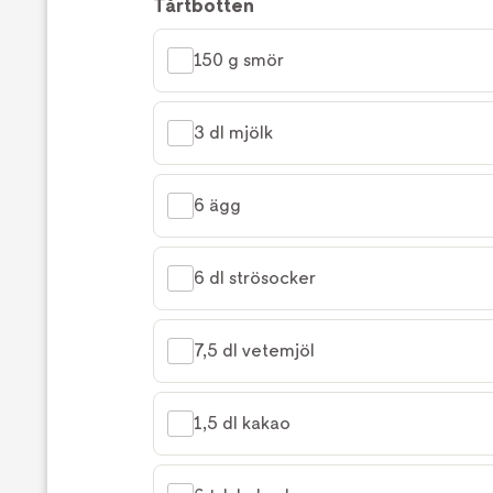
Tårtbotten
150 g smör
3 dl mjölk
6 ägg
6 dl strösocker
7,5 dl vetemjöl
1,5 dl kakao