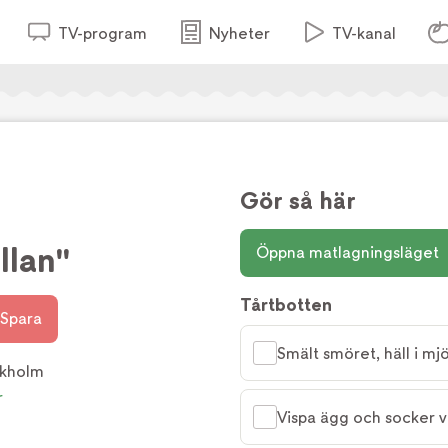
TV-program
Nyheter
TV-kanal
Gör så här
llan"
Öppna matlagningsläget
Tårtbotten
Spara
Smält smöret, häll i mj
Ekholm
r
Vispa ägg och socker vi