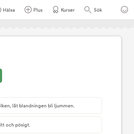
Hälsa
Plus
Kurser
Sök
Foto:
TV4
ölken, låt blandningen bli ljummen.
tt och pösigt.