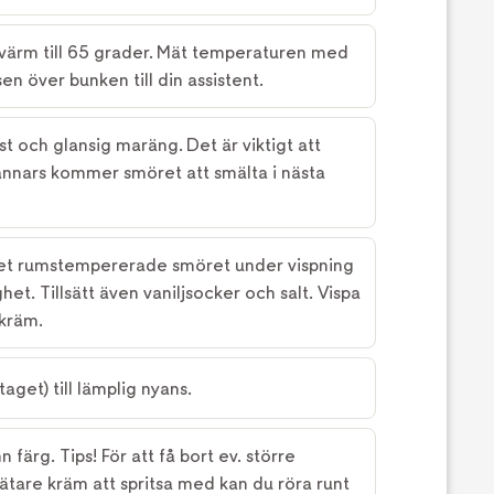
värm till 65 grader. Mät temperaturen med
en över bunken till din assistent.
fast och glansig maräng. Det är viktigt att
annars kommer smöret att smälta i nästa
av det rumstempererade smöret under vispning
het. Tillsätt även vaniljsocker och salt. Vispa
rkräm.
 taget) till lämplig nyans.
n färg. Tips! För att få bort ev. större
lätare kräm att spritsa med kan du röra runt