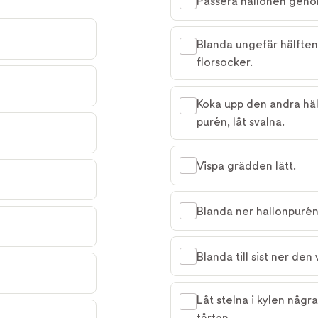
Passera hallonen genom
Blanda ungefär hälfte
florsocker.
Koka upp den andra häl
purén, låt svalna.
Vispa grädden lätt.
Blanda ner hallonpurén
Blanda till sist ner de
Låt stelna i kylen någr
tårtan.