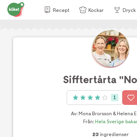
Recept
Kockar
Dryck
Sifftertårta "No
1
Betyg: 4 av 5 (1 röster)
Av:
Mona Brorsson & Helena 
Från:
Hela Sverige baka
23
ingredienser