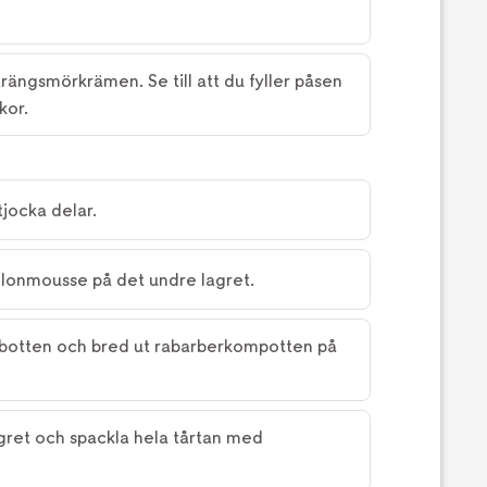
rängsmörkrämen. Se till att du fyller påsen
kor.
 tjocka delar.
allonmousse på det undre lagret.
 botten och bred ut rabarberkompotten på
gret och spackla hela tårtan med