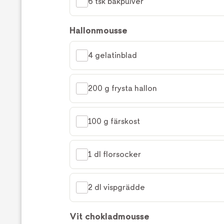
6 tsk bakpulver
Hallonmousse
4 gelatinblad
200 g frysta hallon
100 g färskost
1 dl florsocker
2 dl vispgrädde
Vit chokladmousse