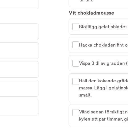
Vit chokladmousse
Blötlägg gelatinbladet i
Hacka chokladen fint oc
Vispa 3 dl av grädden (
Häll den kokande grädd
massa. Lägg i gelatinbla
smält.
Vänd sedan försiktigt n
kylen ett par timmar, g