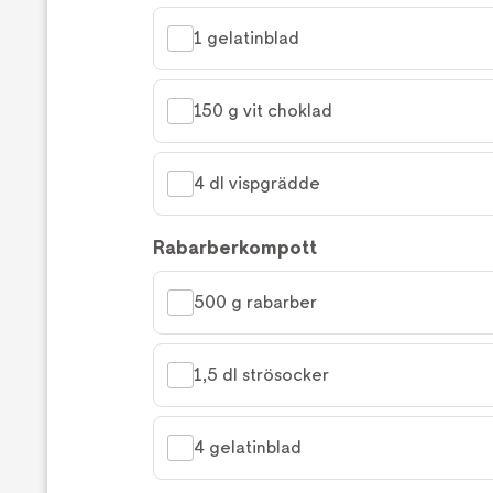
1 gelatinblad
150 g vit choklad
4 dl vispgrädde
Rabarberkompott
500 g rabarber
1,5 dl strösocker
4 gelatinblad