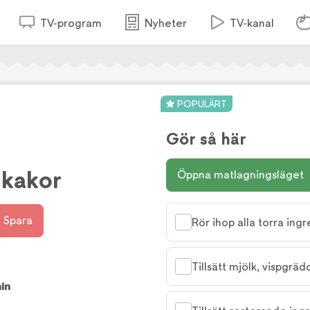
TV-program
Nyheter
TV-kanal
POPULÄRT
Gör så här
nkakor
Öppna matlagningsläget
Spara
Rör ihop alla torra ing
Tillsätt mjölk, vispgrä
in