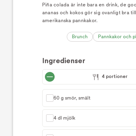
Piña colada är inte bara en drink, de g
ananas och kokos gör sig ovanligt bra t
amerikanska pannkakor.
Brunch
Pannkakor och pl
Ingredienser
4 portioner
60 g smör, smält
4 dl mjölk