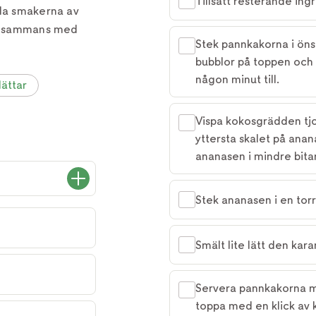
Tillsätt resterande ingr
oda smakerna av
illsammans med
Stek pannkakorna i öns
bubblor på toppen och 
någon minut till.
ättar
Vispa kokosgrädden tjock
yttersta skalet på ana
ananasen i mindre bitar
Stek ananasen i en torr 
Smält lite lätt den kar
Servera pannkakorna m
toppa med en klick av 