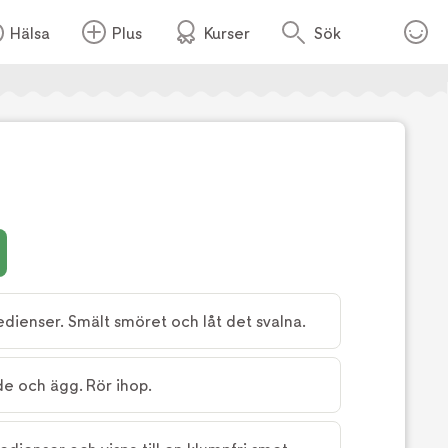
Hälsa
Plus
Kurser
Sök
Foto:
Gustav Bergmark
redienser. Smält smöret och låt det svalna.
dde och ägg. Rör ihop.