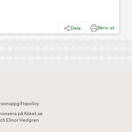
Skriv ut
Dela
rsonuppgiftspolicy
nonsera på Köket.se
ch
Elinor Hedgren