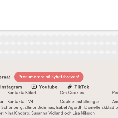
Prenumerera på nyhetsbreven!
erna!
Instagram
Youtube
TikTok
Kontakta Köket
Om Cookies
Pe
or
Kontakta TV4
Cookie-inställningar
An
a Schönberg
,
Ellinor Jidenius
,
Isabel Agardh
,
Danielle Ekblad
o
r:
Nina Kindbro
,
Susanna Vidlund
och
Lisa Nilsson