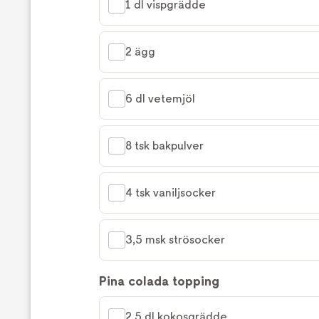
1 dl vispgrädde
2 ägg
6 dl vetemjöl
8 tsk bakpulver
4 tsk vaniljsocker
3,5 msk strösocker
Pina colada topping
2,5 dl kokosgrädde