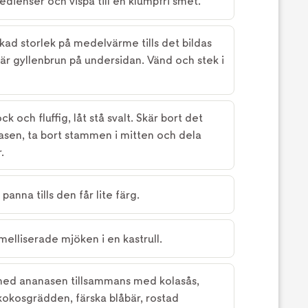
edienser och vispa till en klumpfri smet.
kad storlek på medelvärme tills det bildas
är gyllenbrun på undersidan. Vänd och stek i
 och fluffig, låt stå svalt. Skär bort det
nasen, ta bort stammen i mitten och dela
.
panna tills den får lite färg.
amelliserade mjöken i en kastrull.
ed ananasen tillsammans med kolasås,
kokosgrädden, färska blåbär, rostad