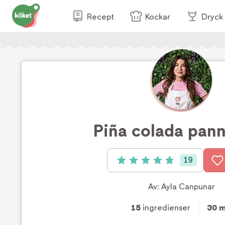
Recept
Kockar
Dryck
Piña colada pan
19
Betyg: 4.9 av 5 (19 röster)
Av:
Ayla Canpunar
15
ingredienser
30 m