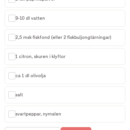
9-10 dl vatten
2,5 msk fiskfond (eller 2 fiskbuljongtärningar)
1 citron, skuren i klyftor
ca 1 dl olivolja
salt
svartpeppar, nymalen