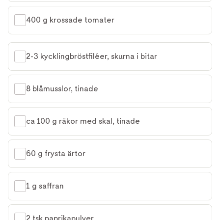
400 g krossade tomater
2-3 kycklingbröstfiléer, skurna i bitar
8 blåmusslor, tinade
ca 100 g räkor med skal, tinade
60 g frysta ärtor
1 g saffran
2 tsk paprikapulver