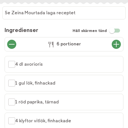
Se Zeina Mourtada laga receptet
Se Zeina
Mourtada
Ingredienser
Håll skärmen tänd
laga
receptet
6 portioner
4 dl avorioris
1 gul lök, finhackad
1 röd paprika, tärnad
4 klyftor vitlök, finhackade