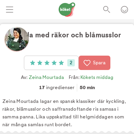
Paella med räkor och blåmusslor
Foto:
TV4
2
Spara
Betyg: 5 av 5 (2 röster)
Av:
Zeina Mourtada
Från:
Kökets middag
17
ingredienser
50 min
Zeina Mourtada lagar en spansk klassiker där kyckling,
räkor, blåmusslor och saffransdoftande ris samsas i
samma panna. Lika uppskattad till helgmiddagen som
när många samlas runt bordet.