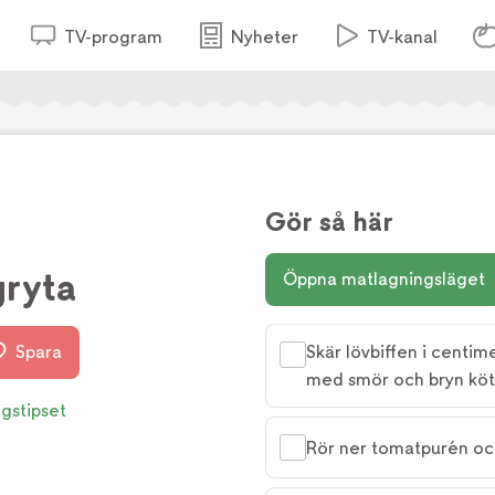
TV-program
Nyheter
TV-kanal
Gör så här
gryta
Öppna matlagningsläget
Spara
Skär lövbiffen i centi
med smör och bryn kötte
gstipset
Rör ner tomatpurén och 