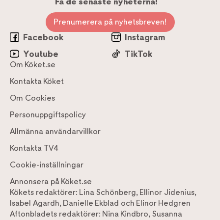
Få de senaste nyheterna!
Prenumerera på nyhetsbreven!
Facebook
Instagram
Youtube
TikTok
Om Köket.se
Kontakta Köket
Om Cookies
Personuppgiftspolicy
Allmänna användarvillkor
Kontakta TV4
Cookie-inställningar
Annonsera på Köket.se
Kökets redaktörer:
Lina Schönberg
,
Ellinor Jidenius
,
Isabel Agardh
,
Danielle Ekblad
och
Elinor Hedgren
Aftonbladets redaktörer:
Nina Kindbro
,
Susanna