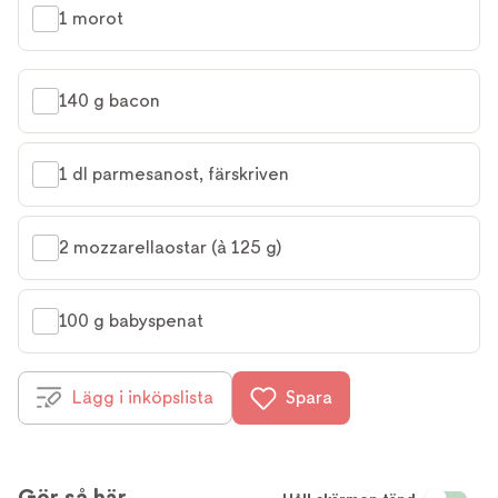
1 morot
140 g bacon
1 dl parmesanost, färskriven
2 mozzarellaostar (à 125 g)
100 g babyspenat
Lägg i inköpslista
Spara
Gör så här