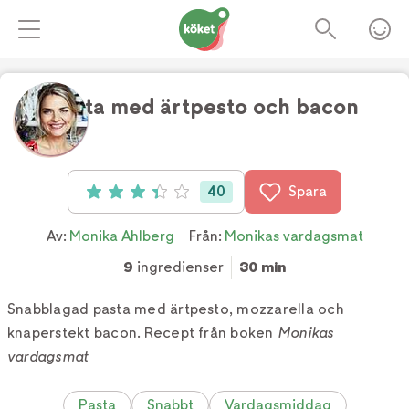
Pasta med ärtpesto och bacon
Foto:
Wolfgang Kleinschmidt
40
Spara
Betyg: 3.35 av 5 (40 röster)
Av:
Monika Ahlberg
Från:
Monikas vardagsmat
9
ingredienser
30 min
Snabblagad pasta med ärtpesto, mozzarella och
knaperstekt bacon. Recept från boken
Monikas
vardagsmat
Pasta
Snabbt
Vardagsmiddag