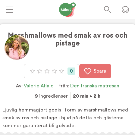
Marshmallows med smak av ros och
pistage
0
Spara
Betyg: 0 av 5
Av:
Valerie Aflalo
Från:
Den franska matresan
9
ingredienser
20 min + 2 h
Ljuvlig hemmagjort godis i form av marshmallows med
smak av ros och pistage - bjud på detta och gästerna
kommer garanterat bli golvade.