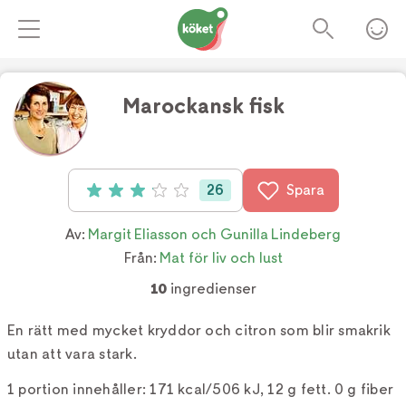
Marockansk ﬁsk
Foto:
Joel Wåreus
26
Spara
Betyg: 3.1 av 5 (26 röster)
Av:
Margit Eliasson och Gunilla Lindeberg
Från:
Mat för liv och lust
10
ingredienser
En rätt med mycket kryddor och citron som blir smakrik
utan att vara stark.
1 portion innehåller: 171 kcal/506 kJ, 12 g fett. 0 g fiber