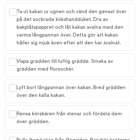
Ta ut kakan ur ugnen och vänd den genast över
på det sockrade kökshandduket. Dra av
bakplåtspappret och låt kakan svalna med den
varma långpannan över. Detta gör att kakan
håller sig mjuk även efter att den har svalnat.
Vispa grädden till luftig grädde. Smaka av
grädden med florsocker.
Lyft bort långpannan över kakan. Bred grädden
över den kalla kakan.
Rensa körsbären från stenar och fördela dem
över grädden.
Rulla ihop kakan från långsidan. Renskär kanterna