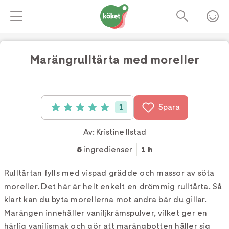
Marängrulltårta med moreller
Foto:
Kristine Ilstad/Det søte liv
1
Spara
Betyg: 5 av 5 (1 röster)
Av:
Kristine Ilstad
5
ingredienser
1 h
Rulltårtan fylls med vispad grädde och massor av söta
moreller. Det här är helt enkelt en drömmig rulltårta. Så
klart kan du byta morellerna mot andra bär du gillar.
Marängen innehåller vaniljkrämspulver, vilket ger en
härlig vaniljsmak och gör att marängbotten håller sig