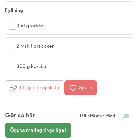
Fyllning
3 dl grädde
2 msk florsocker
300 g körsbär
Lägg i inköpslista
Spara
Gör så här
Håll skärmen tänd
Öppna matlagningsläget