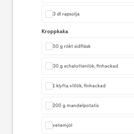
3 dl rapsolja
Kroppkaka
50 g rökt sidfläsk
30 g schalottenlök, finhackad
1 klyfta vitlök, finhackad
200 g mandelpotatis
vetemjöl