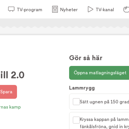
TV-program
Nyheter
TV-kanal
Gör så här
ll 2.0
Öppna matlagningsläget
Lammrygg
Spara
Sätt ugnen på 150 grad
rnas kamp
Kryssa kappan på lammr
fänkålsfröna, gnid in k