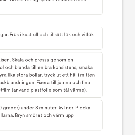
gar. Fräs i kastrull och tillsätt lök och vitlök
tisen. Skala och pressa genom en
jöl och blanda till en bra konsistens, smaka
yra lika stora bollar, tryck ut ett hål i mitten
äskblandningen. Fixera till jämna och fina
stfilm (använd plastfolie som tål värme).
80 grader) under 8 minuter, kyl ner. Plocka
ollarna. Bryn smöret och värm upp