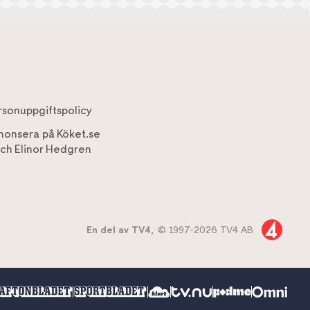
rsonuppgiftspolicy
nonsera på Köket.se
ch
Elinor Hedgren
En del av TV4,
© 1997-2026 TV4 AB