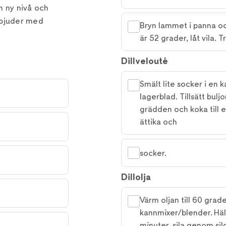
en ny nivå och
 bjuder med
Bryn lammet i panna oc
är 52 grader, låt vila. 
Dillvelouté
Smält lite socker i en ka
lagerblad. Tillsätt buljo
grädden och koka till 
ättika och
socker.
Dillolja
Värm oljan till 60 grad
kannmixer/blender. Häll
minuter, sila genom si