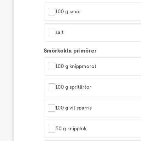
100 g smör
salt
Smörkokta primörer
100 g knippmorot
100 g spritärtor
100 g vit sparris
50 g knipplök