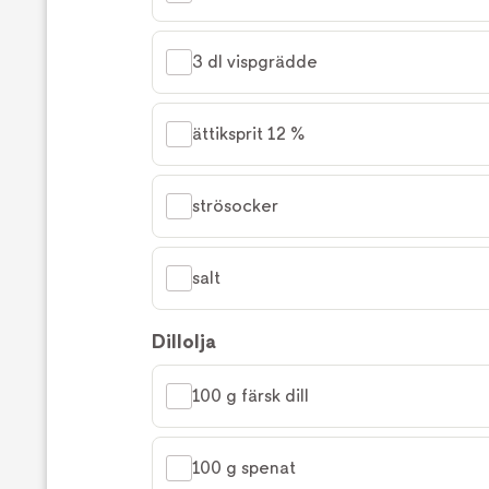
3 dl vispgrädde
ättiksprit 12 %
strösocker
salt
Dillolja
100 g färsk dill
100 g spenat