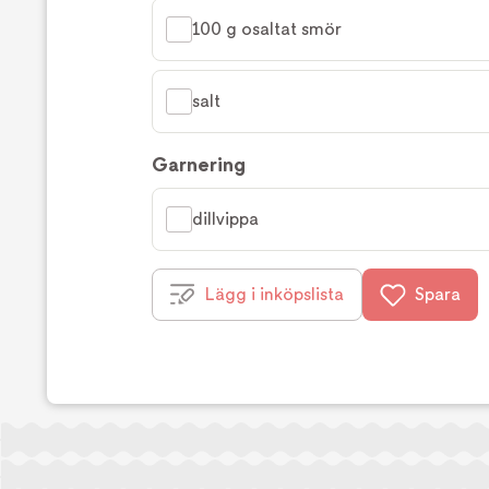
100 g osaltat smör
salt
Garnering
dillvippa
Lägg i inköpslista
Spara