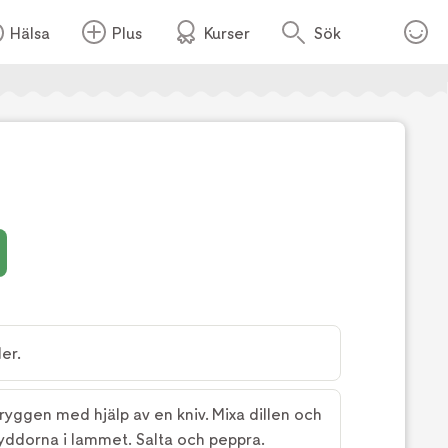
Hälsa
Plus
Kurser
Sök
Foto:
TV4
er.
yggen med hjälp av en kniv. Mixa dillen och
ryddorna i lammet. Salta och peppra.