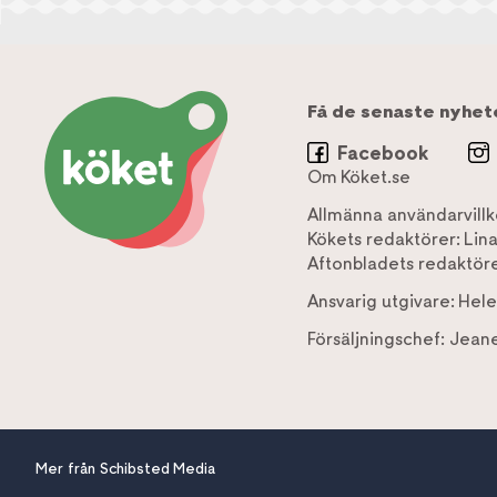
Få de senaste nyhet
Facebook
Om Köket.se
Allmänna användarvillk
Kökets redaktörer:
Lin
Aftonbladets redaktöre
Ansvarig utgivare:
Hele
Försäljningschef:
Jeane
Mer från Schibsted Media