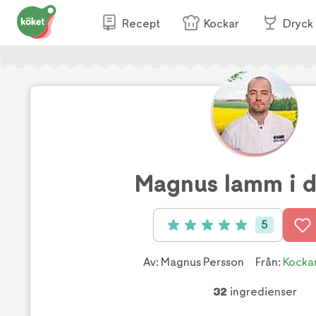
Recept
Kockar
Dryck
Magnus lamm i di
5
Betyg: 5 av 5 (5 röster)
Av:
Magnus Persson
Från:
Kocka
32
ingredienser