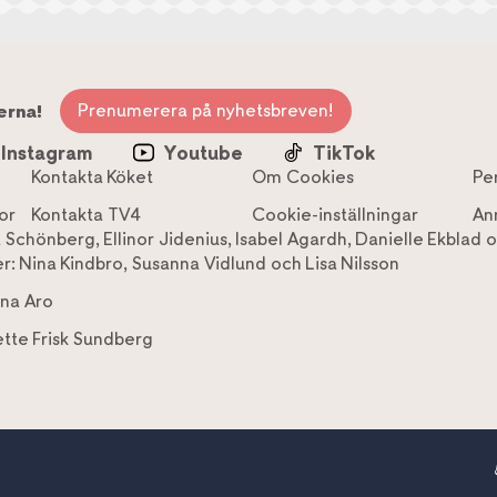
Prenumerera på nyhetsbreven!
erna!
Instagram
Youtube
TikTok
Kontakta Köket
Om Cookies
Pe
or
Kontakta TV4
Cookie-inställningar
An
a Schönberg
,
Ellinor Jidenius
,
Isabel Agardh
,
Danielle Ekblad
o
r:
Nina Kindbro
,
Susanna Vidlund
och
Lisa Nilsson
na Aro
tte Frisk Sundberg