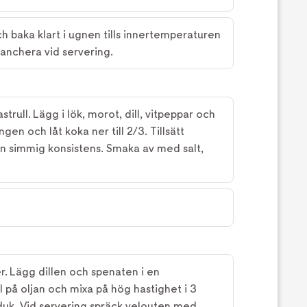
h baka klart i ugnen tills innertemperaturen
Tranchera vid servering.
strull. Lägg i lök, morot, dill, vitpeppar och
ngen och låt koka ner till 2/3. Tillsätt
en simmig konsistens. Smaka av med salt,
er. Lägg dillen och spenaten i en
 på oljan och mixa på hög hastighet i 3
lduk. Vid servering spräck velouten med