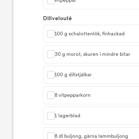
vitpeppar
Dillvelouté
100 g schalottenlök, finhackad
30 g morot, skuren i mindre bitar
100 g dillstjälkar
8 vitpepparkorn
1 lagerblad
8 dl buljong, gärna lammbuljong