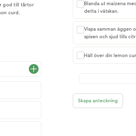
Blanda ut maizena med 
god till tårtor
detta i vätskan.
mon curd.
Vispa samman äggen och 
spisen och sjud tills ci
Häll över din lemon curd
Skapa anteckning