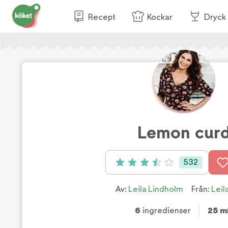
Recept
Kockar
Dryck
Lemon cur
532
Betyg: 3.5 av 5 (532 röster)
Av:
Leila Lindholm
Från:
Leil
6
ingredienser
25 m