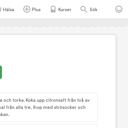
Hälsa
Plus
Kurser
Sök
Foto:
Tv4
a och torka. Koka upp citronsaft från två av
kal från alla tre, ihop med strösocker och
skan.