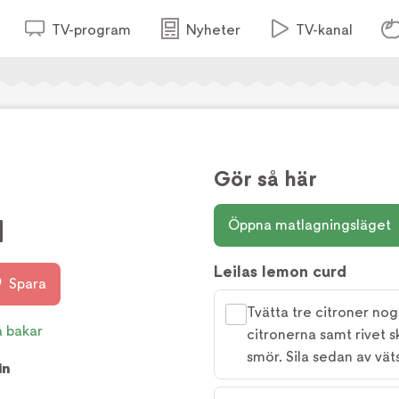
TV-program
Nyheter
TV-kanal
Gör så här
d
Öppna matlagningsläget
Leilas lemon curd
Spara
Tvätta tre citroner nog
a bakar
citronerna samt rivet s
smör. Sila sedan av vät
in