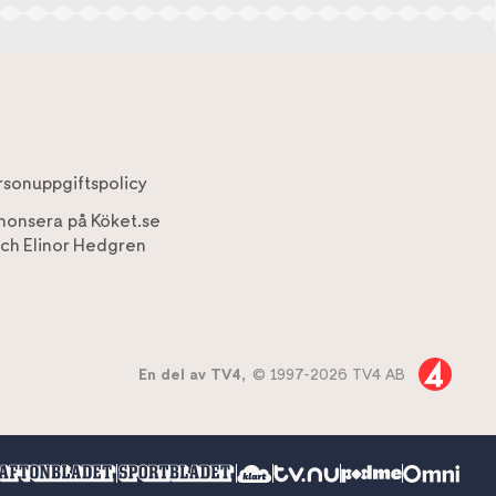
rsonuppgiftspolicy
nonsera på Köket.se
ch
Elinor Hedgren
En del av TV4,
© 1997-2026 TV4 AB