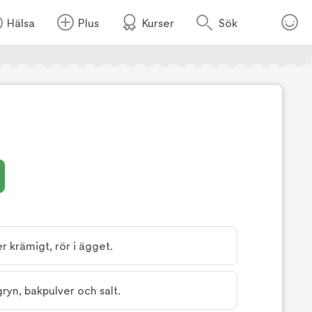
Hälsa
Plus
Kurser
Sök
Foto:
TV4
 krämigt, rör i ägget.
ryn, bakpulver och salt.