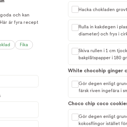
in
Hacka chokladen grovt 
 goda och kan
Här är fyra recept
Rulla in kakdegen i plas
diameter) och frys i ci
oklad
Fika
Skiva rullen i 1 cm tjo
bakplåtspapper i 180 gr
White chocohip ginger 
Gör degen enligt grund
färsk riven ingefära i 
s
Choco chip coco cookie
Gör degen enligt grund
kokosflingor istället f