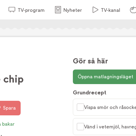
TV-program
Nyheter
TV-kanal
Gör så här
 chip
Öppna matlagningsläget
Grundrecept
Vispa smör och råsocker
Spara
a bakar
Vänd i vetemjöl, havreg