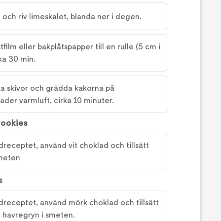
och riv limeskalet, blanda ner i degen.
tfilm eller bakplåtspapper till en rulle (5 cm i
rka 30 min.
cka skivor och grädda kakorna på
ader varmluft, cirka 10 minuter.
cookies
receptet, använd vit choklad och tillsätt
smeten
s
receptet, använd mörk choklad och tillsätt
ör havregryn i smeten.