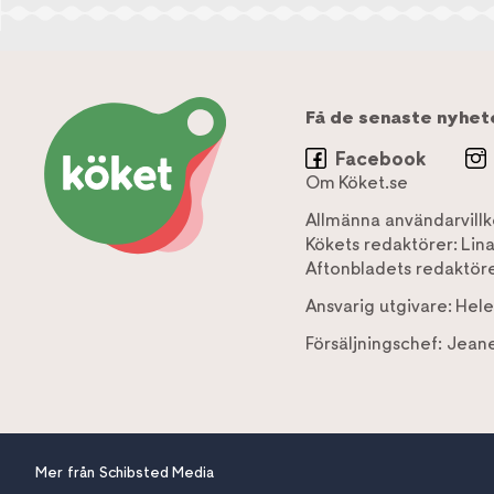
Få de senaste nyhet
Facebook
Om Köket.se
Allmänna användarvillk
Kökets redaktörer:
Lin
Aftonbladets redaktöre
Ansvarig utgivare:
Hele
Försäljningschef:
Jeane
Mer från Schibsted Media