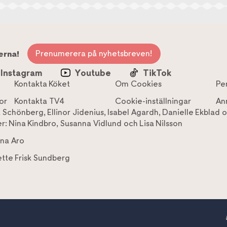
Prenumerera på nyhetsbreven!
erna!
Instagram
Youtube
TikTok
Kontakta Köket
Om Cookies
Pe
or
Kontakta TV4
Cookie-inställningar
An
a Schönberg
,
Ellinor Jidenius
,
Isabel Agardh
,
Danielle Ekblad
o
r:
Nina Kindbro
,
Susanna Vidlund
och
Lisa Nilsson
na Aro
tte Frisk Sundberg