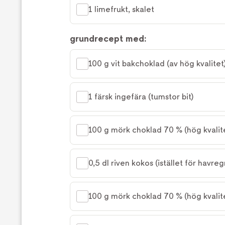
1 limefrukt, skalet
grundrecept med:
100 g vit bakchoklad (av hög kvalitet
1 färsk ingefära (tumstor bit)
100 g mörk choklad 70 % (hög kvalit
0,5 dl riven kokos (istället för havreg
100 g mörk choklad 70 % (hög kvalit