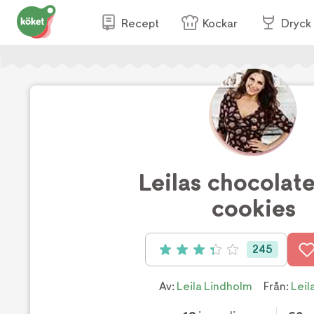
Recept
Kockar
Dryck
Leilas chocolate
cookies
245
Betyg: 3.3 av 5 (245 röster)
Av:
Leila Lindholm
Från:
Leil