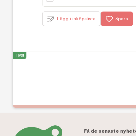
Lägg i inköpslista
Spara
TIPS!
Få de senaste nyhet