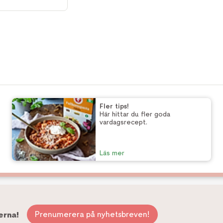
Fler tips!
Här hittar du fler goda
vardagsrecept.
Läs mer
Prenumerera på nyhetsbreven!
erna!