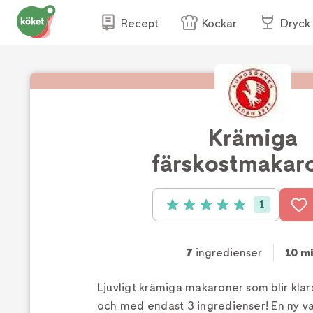
Recept
Kockar
Dryck
Krämiga
färskostmakar
1
Betyg: 5 av 5 (1 röster)
7
ingredienser
10 m
Ljuvligt krämiga makaroner som blir klar
och med endast 3 ingredienser! En ny 