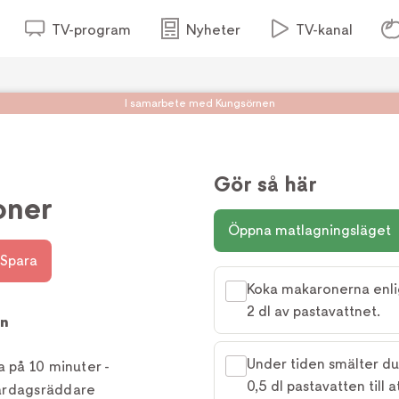
TV-program
Nyheter
TV-kanal
I samarbete med Kungsörnen
Gör så här
oner
Öppna matlagningsläget
Spara
Koka makaronerna enlig
2 dl av pastavattnet.
in
Under tiden smälter du 
a på 10 minuter -
0,5 dl pastavatten till 
vardagsräddare