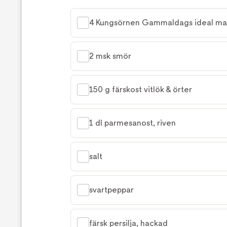
4 Kungsörnen Gammaldags ideal ma
2 msk smör
150 g färskost vitlök & örter
1 dl parmesanost, riven
salt
svartpeppar
färsk persilja, hackad