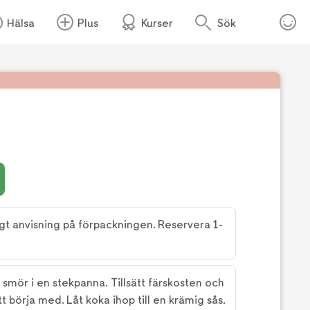
Hälsa
Plus
Kurser
Sök
Foto:
Köket.se
t anvisning på förpackningen. Reservera 1-
smör i en stekpanna. Tillsätt färskosten och
att börja med. Låt koka ihop till en krämig sås.