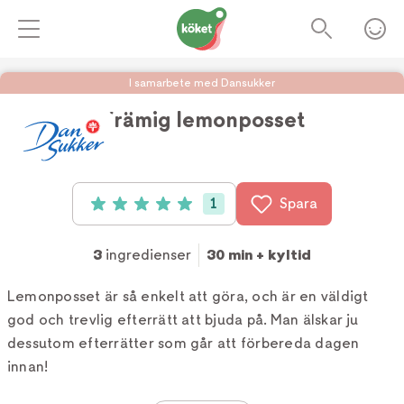
I samarbete med Dansukker
Krämig lemonposset
Foto:
Dansukker
1
Spara
Betyg: 5 av 5 (1 röster)
3
ingredienser
30 min + kyltid
Lemonposset är så enkelt att göra, och är en väldigt
god och trevlig efterrätt att bjuda på. Man älskar ju
dessutom efterrätter som går att förbereda dagen
innan!