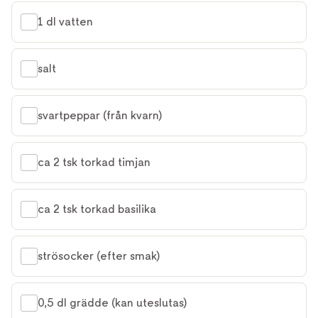
1 dl vatten
salt
svartpeppar (från kvarn)
ca 2 tsk torkad timjan
ca 2 tsk torkad basilika
strösocker (efter smak)
0,5 dl grädde (kan uteslutas)