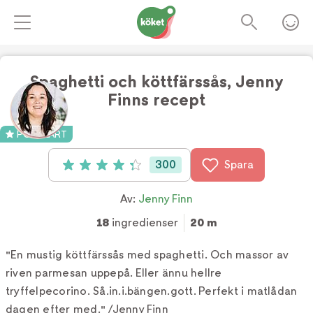
Spaghetti och köttfärssås, Jenny
Finns recept
Foto:
Jenny Finn
POPULÄRT
300
Spara
Betyg: 4.3 av 5 (300 röster)
Av:
Jenny Finn
18
ingredienser
20 m
"En mustig köttfärssås med spaghetti. Och massor av
riven parmesan uppepå. Eller ännu hellre
tryffelpecorino. Så.in.i.bängen.gott. Perfekt i matlådan
dagen efter med." /Jenny Finn