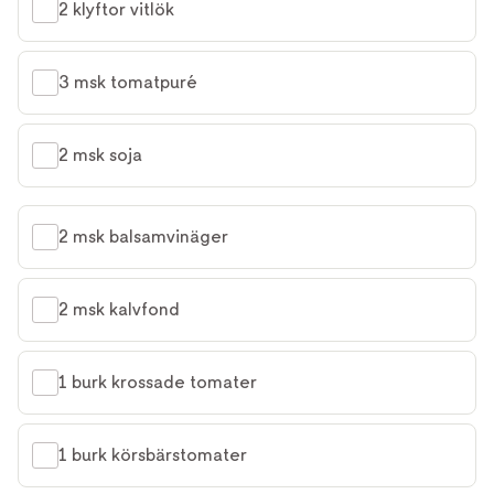
2 klyftor vitlök
3 msk tomatpuré
2 msk soja
2 msk balsamvinäger
2 msk kalvfond
1 burk krossade tomater
1 burk körsbärstomater