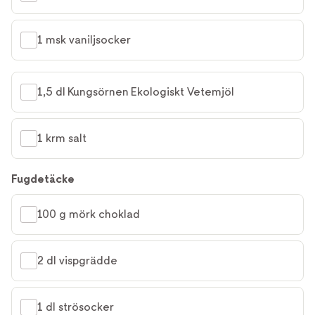
1 msk vaniljsocker
1,5 dl Kungsörnen Ekologiskt Vetemjöl
1 krm salt
Fugdetäcke
100 g mörk choklad
2 dl vispgrädde
1 dl strösocker