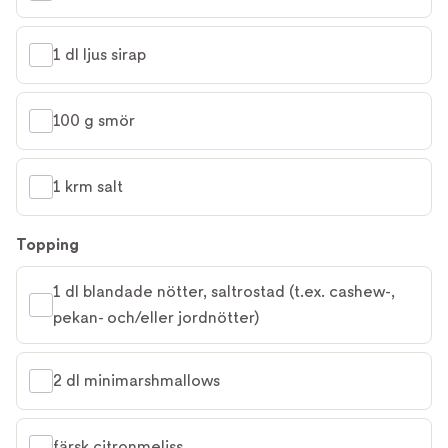
1 dl ljus sirap
100 g smör
1 krm salt
Topping
1 dl blandade nötter, saltrostad (t.ex. cashew-, 
pekan- och/eller jordnötter)
2 dl minimarshmallows
färsk citronmeliss