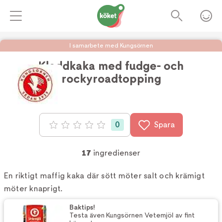
I samarbete med Kungsörnen
Kladdkaka med fudge- och
rockyroadtopping
Foto:
Kungsörnen
0
Spara
Betyg: 0 av 5
17
ingredienser
En riktigt maffig kaka där sött möter salt och krämigt
möter knaprigt.
Baktips!
Testa även Kungsörnen Vetemjöl av fint