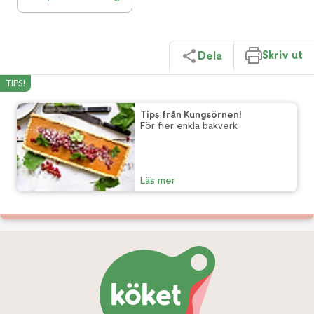
Skriv ut
Dela
TIPS!
Tips från Kungsörnen!
För fler enkla bakverk
Läs mer