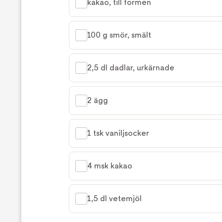
kakao, till formen
100 g smör, smält
2,5 dl dadlar, urkärnade
2 ägg
1 tsk vaniljsocker
4 msk kakao
1,5 dl vetemjöl