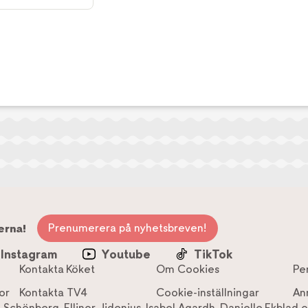
Prenumerera på nyhetsbreven!
erna!
Instagram
Youtube
TikTok
Kontakta Köket
Om Cookies
Pe
or
Kontakta TV4
Cookie-inställningar
An
a Schönberg
,
Ellinor Jidenius
,
Isabel Agardh
,
Danielle Ekblad
o