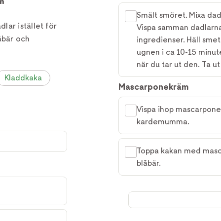
m
Smält smöret. Mixa dad
ar istället för
Vispa samman dadlarna 
åbär och
ingredienser. Häll sme
ugnen i ca 10-15 minute
när du tar ut den. Ta ut
Kladdkaka
Mascarponekräm
Vispa ihop mascarpone,
kardemumma.
Toppa kakan med masc
blåbär.