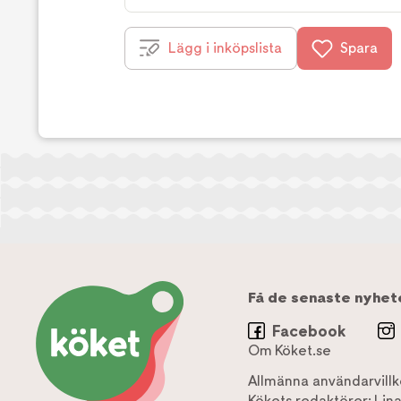
Lägg i inköpslista
Spara
Få de senaste nyhet
Facebook
Om Köket.se
Allmänna användarvillk
Kökets redaktörer:
Lin