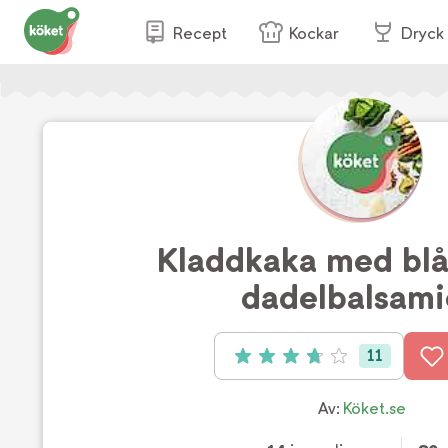
Recept
Kockar
Dryck
Kladdkaka med blå
dadelbalsami
11
Betyg: 3.8 av 5 (11 röster)
Av:
Köket.se