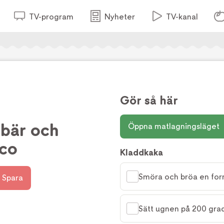
TV-program
Nyheter
TV-kanal
Gör så här
bär och
Öppna matlagningsläget
co
Kladdkaka
Smöra och bröa en for
Spara
Sätt ugnen på 200 grad