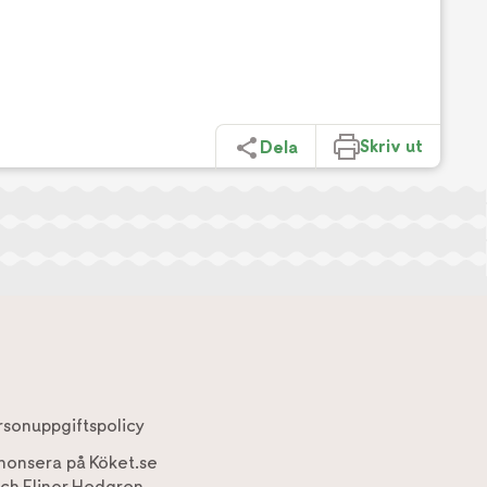
Skriv ut
Dela
rsonuppgiftspolicy
nonsera på Köket.se
ch
Elinor Hedgren