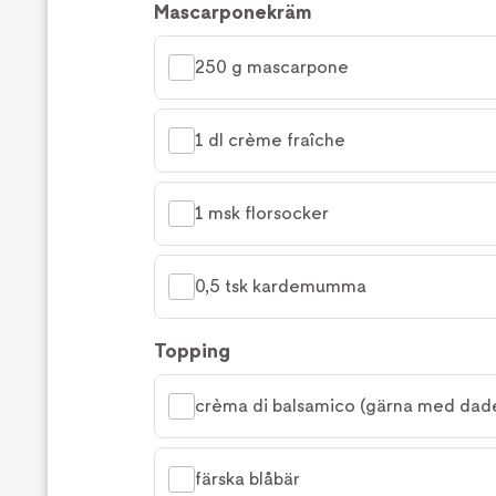
Mascarponekräm
250 g mascarpone
1 dl crème fraîche
1 msk florsocker
0,5 tsk kardemumma
Topping
crèma di balsamico (gärna med dad
färska blåbär