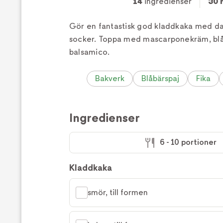
14
ingredienser
30 
Gör en fantastisk god kladdkaka med dadl
socker. Toppa med mascarponekräm, bl
balsamico.
Bakverk
Blåbärspaj
Fika
Ingredienser
6 - 10 portioner
Kladdkaka
smör, till formen