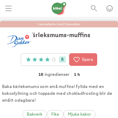
I samarbete med Dansukker
Kärleksmums-muffins
Foto:
Dansukker
8
Spara
Betyg: 4 av 5 (8 röster)
16
ingredienser
1 h
Baka kärleksmums som små muffins! Fyllda med en
kokosfyllning och toppade med chokladfrosting blir de
smått oslagbara!
Bakverk
Fika
Mjuka kakor