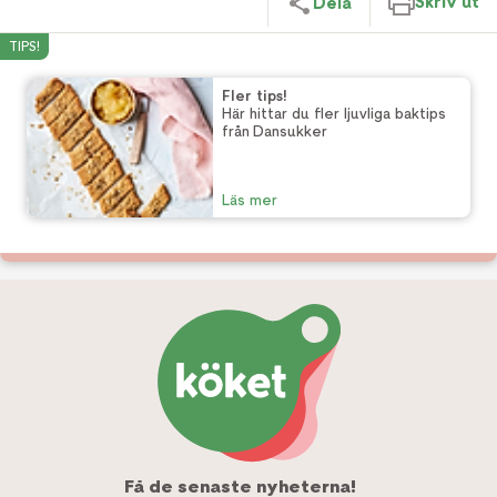
Skriv ut
Dela
TIPS!
Fler tips!
Här hittar du fler ljuvliga baktips
från Dansukker
Läs mer
Få de senaste nyheterna!