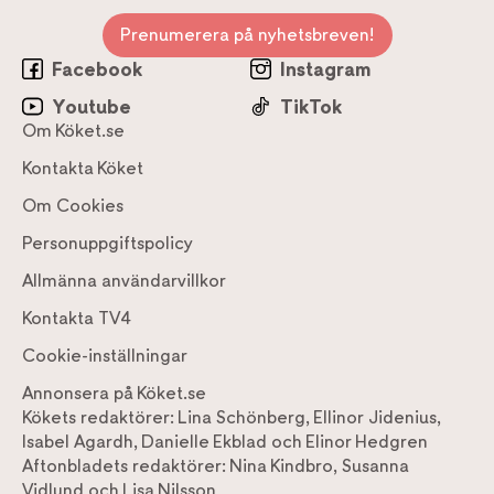
Prenumerera på nyhetsbreven!
Facebook
Instagram
Youtube
TikTok
Om Köket.se
Kontakta Köket
Om Cookies
Personuppgiftspolicy
Allmänna användarvillkor
Kontakta TV4
Cookie-inställningar
Annonsera på Köket.se
Kökets redaktörer:
Lina Schönberg
,
Ellinor Jidenius
,
Isabel Agardh
,
Danielle Ekblad
och
Elinor Hedgren
Aftonbladets redaktörer:
Nina Kindbro
,
Susanna
Vidlund
och
Lisa Nilsson