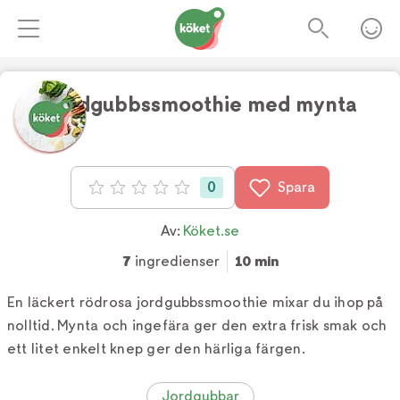
Jordgubbssmoothie med mynta
Foto:
Kajsa Stina Romin
0
Spara
Betyg: 0 av 5
Av:
Köket.se
7
ingredienser
10 min
En läckert rödrosa jordgubbssmoothie mixar du ihop på
nolltid. Mynta och ingefära ger den extra frisk smak och
ett litet enkelt knep ger den härliga färgen.
Jordgubbar