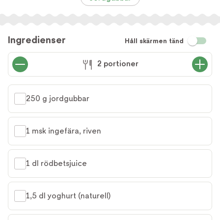
Ingredienser
Håll skärmen tänd
2 portioner
250 g jordgubbar
1 msk ingefära, riven
1 dl rödbetsjuice
1,5 dl yoghurt (naturell)