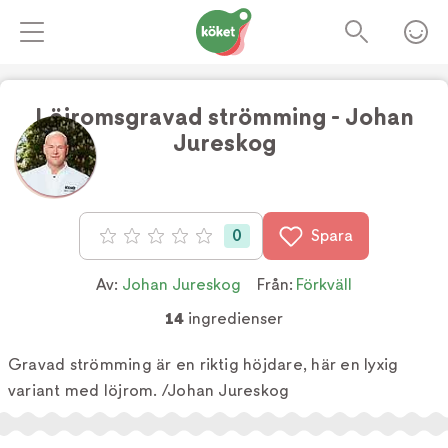
Löjromsgravad strömming - Johan
Jureskog
Foto:
TV4
0
Spara
Betyg: 0 av 5
Av:
Johan Jureskog
Från:
Förkväll
14
ingredienser
Gravad strömming är en riktig höjdare, här en lyxig
variant med löjrom. /Johan Jureskog