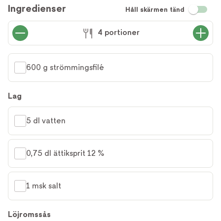
Ingredienser
Håll skärmen tänd
4 portioner
600 g strömmingsfilé
Lag
5 dl vatten
0,75 dl ättiksprit 12 %
1 msk salt
Löjromssås