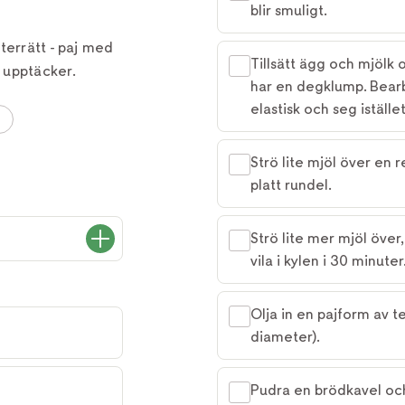
blir smuligt.
terrätt - paj med
Tillsätt ägg och mjölk 
 upptäcker.
har en degklump. Bearb
elastisk och seg iställe
Strö lite mjöl över en r
platt rundel.
Strö lite mer mjöl över
vila i kylen i 30 minuter
Olja in en pajform av 
diameter).
Pudra en brödkavel och