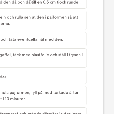
d den då och då)till en 0,5 cm tjock rundel.
ln och rulla sen ut den i pajformen så att
terna.
 och täta eventuella hål med den.
fel, täck med plastfolie och ställ i frysen i
der.
ela pajformen, fyll på med torkade ärtor
 i 10 minuter.
örpappret och grädda därefter i ytterligare