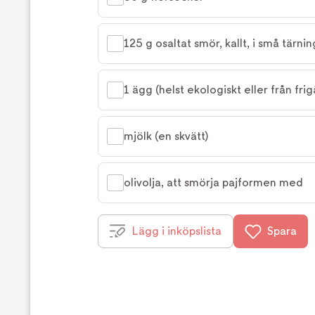
125 g osaltat smör, kallt, i små tärni
1 ägg (helst ekologiskt eller från fr
mjölk (en skvätt)
olivolja, att smörja pajformen med
Lägg i inköpslista
Spara