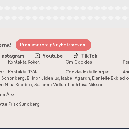
Prenumerera på nyhetsbreven!
erna!
Instagram
Youtube
TikTok
Kontakta Köket
Om Cookies
Pe
or
Kontakta TV4
Cookie-inställningar
An
a Schönberg
,
Ellinor Jidenius
,
Isabel Agardh
,
Danielle Ekblad
o
r:
Nina Kindbro
,
Susanna Vidlund
och
Lisa Nilsson
na Aro
tte Frisk Sundberg