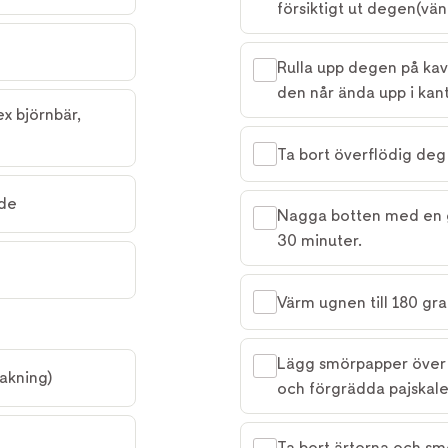
försiktigt ut degen(vän
Rulla upp degen på kave
den når ända upp i kan
x björnbär, 
Ta bort överflödig deg
ade
Nagga botten med en gaf
30 minuter.
Värm ugnen till 180 gra
Lägg smörpapper över h
bakning)
och förgrädda pajskalet
Ta bort ärtorna och sm