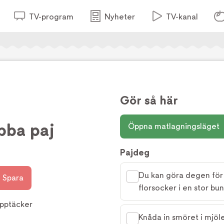
TV-program
Nyheter
TV-kanal
Gör så här
bba paj
Öppna matlagningsläget
Pajdeg
Du kan göra degen för 
Spara
florsocker i en stor bu
pptäcker
Knåda in smöret i mjöl