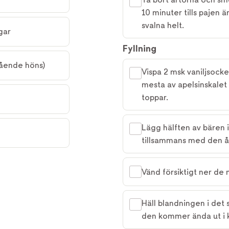
10 minuter tills pajen ä
svalna helt.
ngar
Fyllning
igående höns)
Vispa 2 msk vaniljsock
mesta av apelsinskalet 
toppar.
Lägg hälften av bären
tillsammans med den å
Vänd försiktigt ner de
Häll blandningen i det 
den kommer ända ut i 