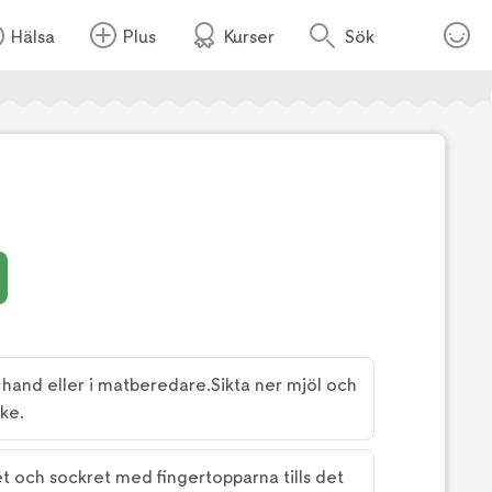
Hälsa
Plus
Kurser
Sök
Foto:
David Loftus
hand eller i matberedare.Sikta ner mjöl och
nke.
et och sockret med fingertopparna tills det