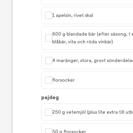
1 apelsin, rivet skal
600 g blandade bär (efter säsong, t e
blåbär, vita och röda vinbär)
4 maränger, stora, grovt sönderdel
florsocker
pajdeg
250 g vetemjöl (plus lite extra till ut
50 g florsocker