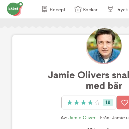
Recept
Kockar
Dryck
Jamie Olivers sna
med bär
18
Betyg: 3.8 av 5 (18 röster)
Av:
Jamie Oliver
Från:
Jamie u