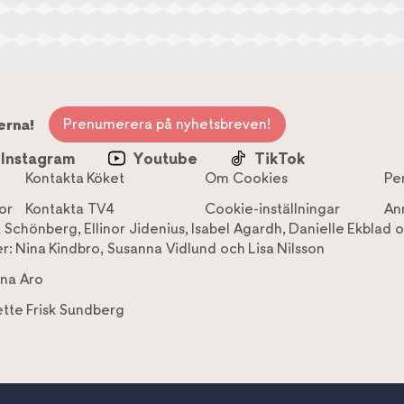
Prenumerera på nyhetsbreven!
erna!
Instagram
Youtube
TikTok
Kontakta Köket
Om Cookies
Pe
or
Kontakta TV4
Cookie-inställningar
An
a Schönberg
,
Ellinor Jidenius
,
Isabel Agardh
,
Danielle Ekblad
o
r:
Nina Kindbro
,
Susanna Vidlund
och
Lisa Nilsson
na Aro
tte Frisk Sundberg