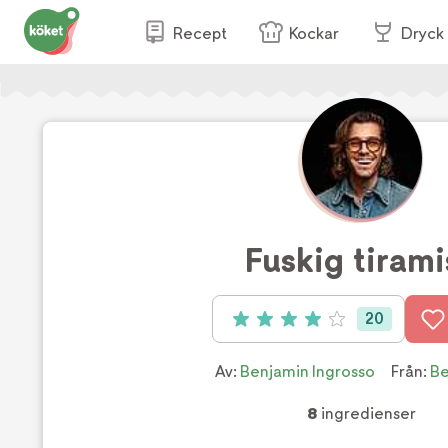
Recept
Kockar
Dryck
Fuskig tirami
20
Betyg: 4 av 5 (20 röster)
Av:
Benjamin Ingrosso
Från:
Be
8
ingredienser