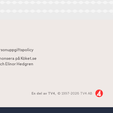
rsonuppgiftspolicy
nonsera på Köket.se
ch
Elinor Hedgren
En del av TV4,
© 1997-2026 TV4 AB