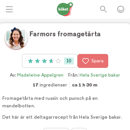
Farmors fromagetårta
Foto:
Pernilla Thelaus/TV4
10
Spara
Betyg: 3.7 av 5 (10 röster)
Av:
Madeleine Appelgren
Från:
Hela Sverige bakar
17
ingredienser
ca 1 h 30 m
Fromagetårta med russin och punsch på en
mandelbotten.
Det här är ett deltagarrecept från Hela Sverige bakar.