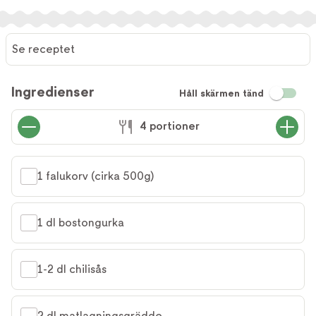
Se receptet
Ingredienser
Håll skärmen tänd
4 portioner
1 falukorv (cirka 500g)
1 dl bostongurka
1-2 dl chilisås
2 dl matlagningsgrädde