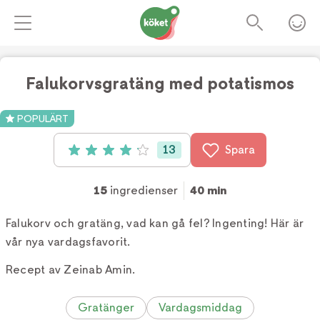
Falukorvsgratäng med potatismos
Foto:
Andreas Hillergren
POPULÄRT
13
Spara
Betyg: 4.1 av 5 (13 röster)
15
ingredienser
40 min
Falukorv och gratäng, vad kan gå fel? Ingenting! Här är
vår nya vardagsfavorit.
Recept av Zeinab Amin.
Gratänger
Vardagsmiddag