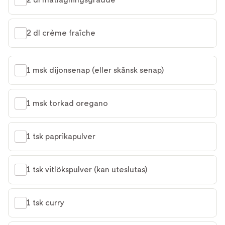
2 dl crème fraîche
1 msk dijonsenap (eller skånsk senap)
1 msk torkad oregano
1 tsk paprikapulver
1 tsk vitlökspulver (kan uteslutas)
1 tsk curry