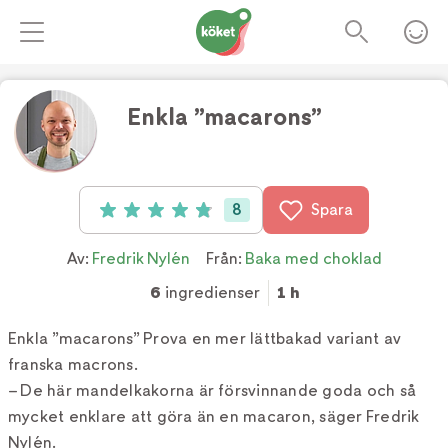
Enkla ”macarons”
Foto:
Fredrik Nylén
8
Spara
Betyg: 4.9 av 5 (8 röster)
Av:
Fredrik Nylén
Från:
Baka med choklad
6
ingredienser
1 h
Enkla ”macarons” Prova en mer lättbakad variant av
franska macrons.
– De här mandelkakorna är försvinnande goda och så
mycket enklare att göra än en macaron, säger Fredrik
Nylén.