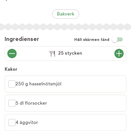
Bakverk
Ingredienser
Håll skärmen tänd
25 stycken
Kakor
250 g hasselnötsmjöl
5 dl florsocker
4 äggvitor