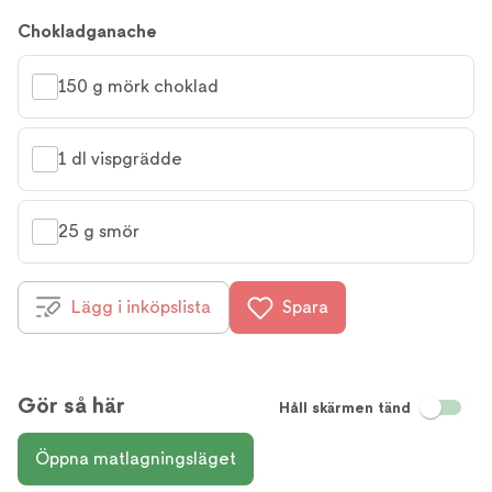
Chokladganache
150 g mörk choklad
1 dl vispgrädde
25 g smör
Lägg i inköpslista
Spara
Gör så här
Håll skärmen tänd
Öppna matlagningsläget