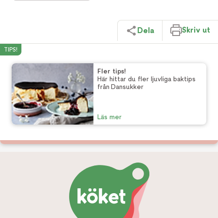
Skriv ut
Dela
TIPS!
Fler tips!
Här hittar du fler ljuvliga baktips
från Dansukker
Läs mer