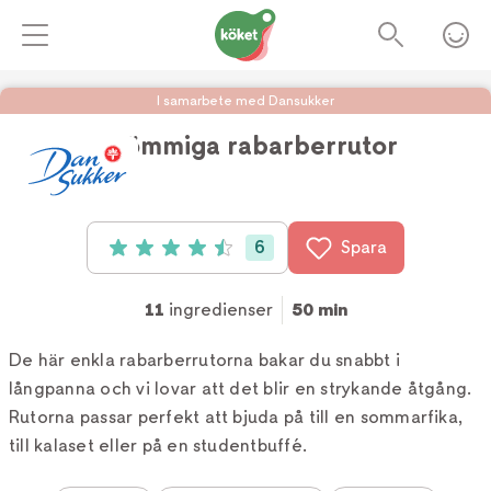
I samarbete med Dansukker
Drömmiga rabarberrutor
Foto:
Köket.se
6
Spara
Betyg: 4.5 av 5 (6 röster)
11
ingredienser
50 min
De här enkla rabarberrutorna bakar du snabbt i
långpanna och vi lovar att det blir en strykande åtgång.
Rutorna passar perfekt att bjuda på till en sommarfika,
till kalaset eller på en studentbuffé.