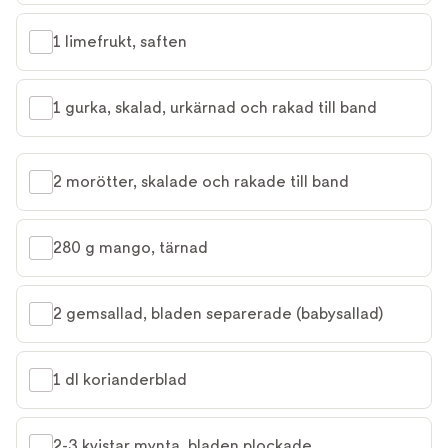
1 limefrukt, saften
1 gurka, skalad, urkärnad och rakad till band
2 morötter, skalade och rakade till band
280 g mango, tärnad
2 gemsallad, bladen separerade (babysallad)
1 dl korianderblad
2-3 kvistar mynta, bladen plockade