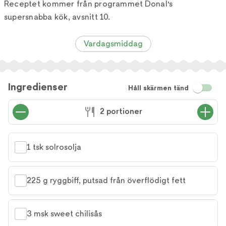
Receptet kommer från programmet Donal's
supersnabba kök, avsnitt 10.
Vardagsmiddag
Ingredienser
Håll skärmen tänd
2 portioner
1 tsk solrosolja
225 g ryggbiff, putsad från överflödigt fett
3 msk sweet chilisås