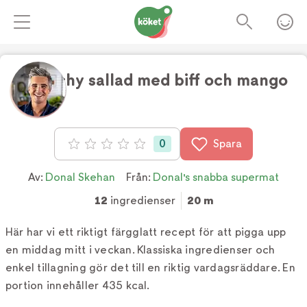
Crunchy sallad med biff och mango
Foto:
Tv4
0
Spara
Betyg: 0 av 5
Av:
Donal Skehan
Från:
Donal's snabba supermat
12
ingredienser
20 m
Här har vi ett riktigt färgglatt recept för att pigga upp
en middag mitt i veckan. Klassiska ingredienser och
enkel tillagning gör det till en riktig vardagsräddare. En
portion innehåller 435 kcal.