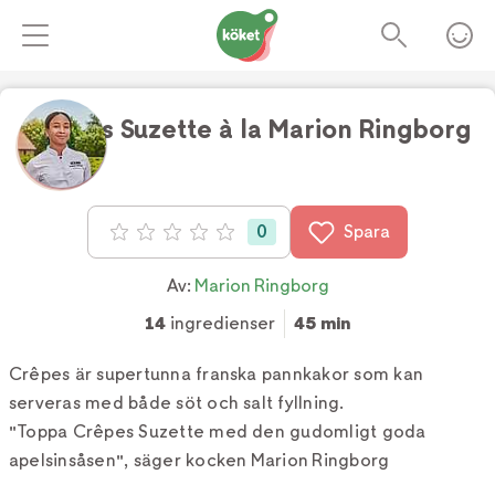
Crêpes Suzette à la Marion Ringborg
Foto:
Gustaf Björlin
0
Spara
Betyg: 0 av 5
Av:
Marion Ringborg
14
ingredienser
45 min
Crêpes är supertunna franska pannkakor som kan
serveras med både söt och salt fyllning.
"Toppa Crêpes Suzette med den gudomligt goda
apelsinsåsen", säger kocken Marion Ringborg