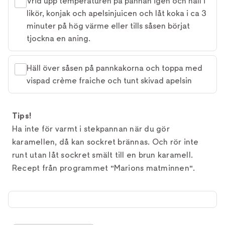
Vrid upp temperaturen på pannan igen och häll i
likör, konjak och apelsinjuicen och låt koka i ca 3
minuter på hög värme eller tills såsen börjat
tjockna en aning.
Häll över såsen på pannkakorna och toppa med
vispad crème fraiche och tunt skivad apelsin
Tips!
Ha inte för varmt i stekpannan när du gör
karamellen, då kan sockret brännas. Och rör inte
runt utan låt sockret smält till en brun karamell.
Recept från programmet "Marions matminnen".