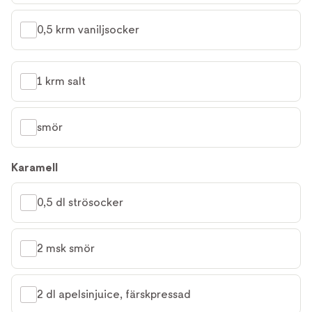
0,5 krm vaniljsocker
1 krm salt
smör
Karamell
0,5 dl strösocker
2 msk smör
2 dl apelsinjuice, färskpressad