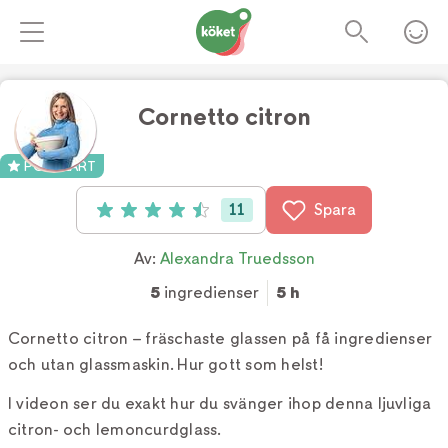
Cornetto citron
Foto:
Alexandra Truedsson
POPULÄRT
11
Spara
Betyg: 4.5 av 5 (11 röster)
Av:
Alexandra Truedsson
5
ingredienser
5 h
Cornetto citron – fräschaste glassen på få ingredienser
och utan glassmaskin. Hur gott som helst!
I videon ser du exakt hur du svänger ihop denna ljuvliga
citron- och lemoncurdglass.