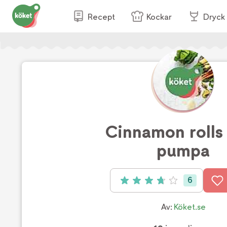
Recept
Kockar
Dryck
Cinnamon rolls
pumpa
6
Betyg: 3.8 av 5 (6 röster)
Av:
Köket.se