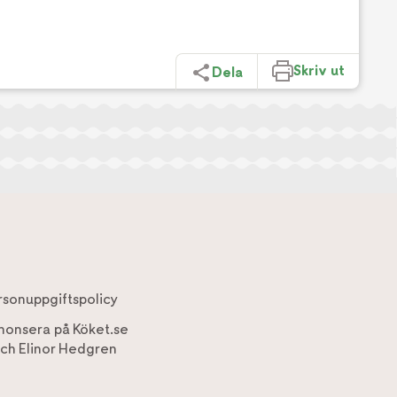
Skriv ut
Dela
rsonuppgiftspolicy
nonsera på Köket.se
ch
Elinor Hedgren