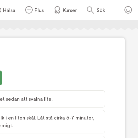
Hälsa
Plus
Kurser
Sök
Foto:
TV4
t sedan att svalna lite.
k i en liten skål. Låt stå cirka 5-7 minuter,
mmigt.