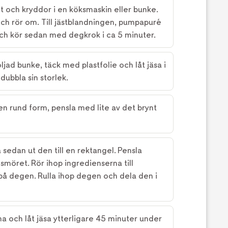
lt och kryddor i en köksmaskin eller bunke.
och rör om. Till jästblandningen, pumpapuré
ch kör sedan med degkrok i ca 5 minuter.
jad bunke, täck med plastfolie och låt jäsa i
dubbla sin storlek.
en rund form, pensla med lite av det brynt
sedan ut den till en rektangel. Pensla
möret. Rör ihop ingredienserna till
 på degen. Rulla ihop degen och dela den i
a och låt jäsa ytterligare 45 minuter under