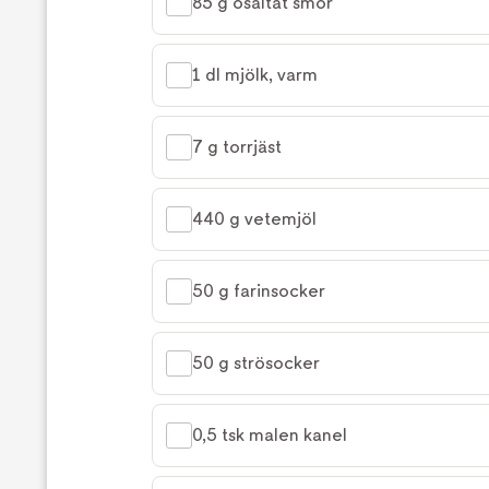
85 g osaltat smör
1 dl mjölk, varm
7 g torrjäst
440 g vetemjöl
50 g farinsocker
50 g strösocker
0,5 tsk malen kanel