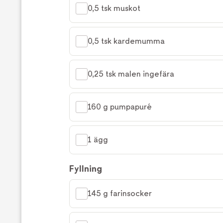
0,5 tsk muskot
0,5 tsk kardemumma
0,25 tsk malen ingefära
160 g pumpapuré
1 ägg
Fyllning
145 g farinsocker