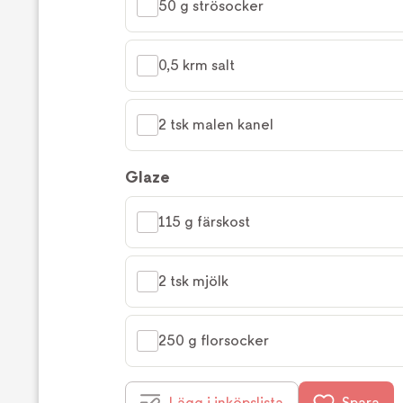
50 g strösocker
0,5 krm salt
2 tsk malen kanel
Glaze
115 g färskost
2 tsk mjölk
250 g florsocker
Lägg i inköpslista
Spara