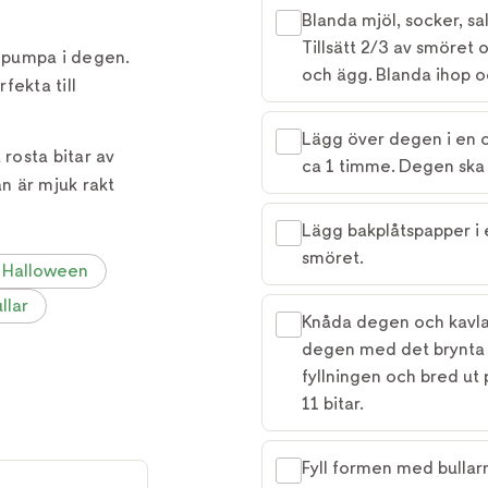
Blanda mjöl, socker, sa
Tillsätt 2/3 av smöret 
 pumpa i degen.
och ägg. Blanda ihop o
fekta till
Lägg över degen i en ol
osta bitar av
ca 1 timme. Degen ska 
n är mjuk rakt
Lägg bakplåtspapper i 
smöret.
Halloween
llar
Knåda degen och kavla 
degen med det brynta s
fyllningen och bred ut
11 bitar.
Fyll formen med bullarn