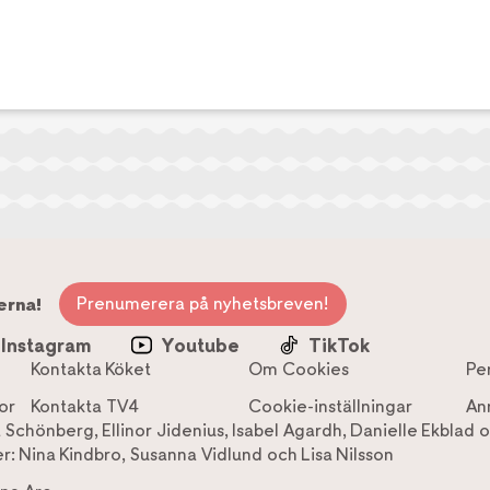
Prenumerera på nyhetsbreven!
erna!
Instagram
Youtube
TikTok
Kontakta Köket
Om Cookies
Pe
or
Kontakta TV4
Cookie-inställningar
An
a Schönberg
,
Ellinor Jidenius
,
Isabel Agardh
,
Danielle Ekblad
o
r:
Nina Kindbro
,
Susanna Vidlund
och
Lisa Nilsson