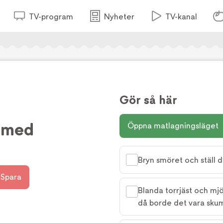
TV-program
Nyheter
TV-kanal
Gör så här
 med
Öppna matlagningsläget
Bryn smöret och ställ de
Spara
Blanda torrjäst och mjöl
då borde det vara sku