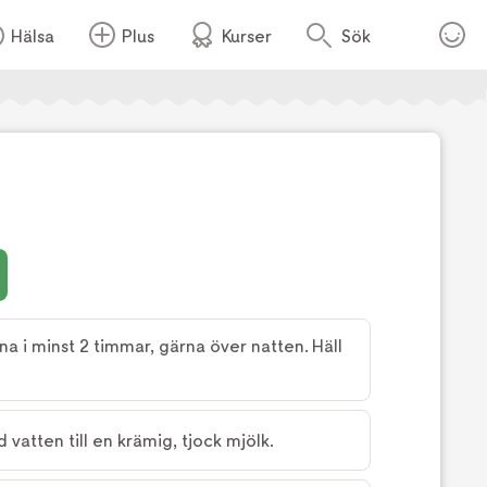
Hälsa
Plus
Kurser
Sök
Foto:
Stephanie Bjelkstam
a i minst 2 timmar, gärna över natten. Häll
atten till en krämig, tjock mjölk.