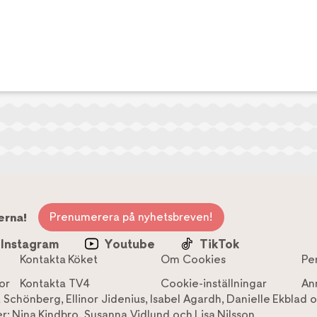
Prenumerera på nyhetsbreven!
erna!
Instagram
Youtube
TikTok
Kontakta Köket
Om Cookies
Pe
or
Kontakta TV4
Cookie-inställningar
An
a Schönberg
,
Ellinor Jidenius
,
Isabel Agardh
,
Danielle Ekblad
o
r:
Nina Kindbro
,
Susanna Vidlund
och
Lisa Nilsson