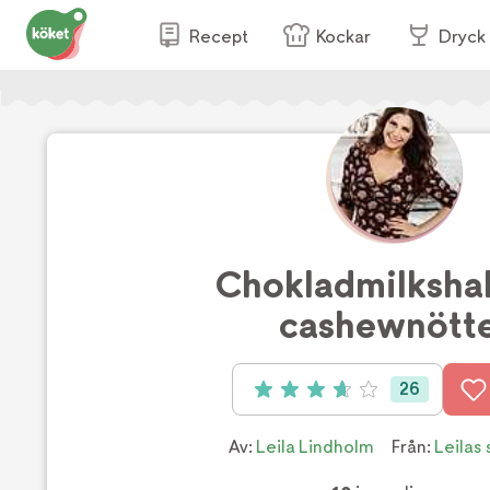
Recept
Kockar
Dryck
Chokladmilksha
cashewnött
26
Betyg: 3.69 av 5 (26 röster)
Av:
Leila Lindholm
Från:
Leilas