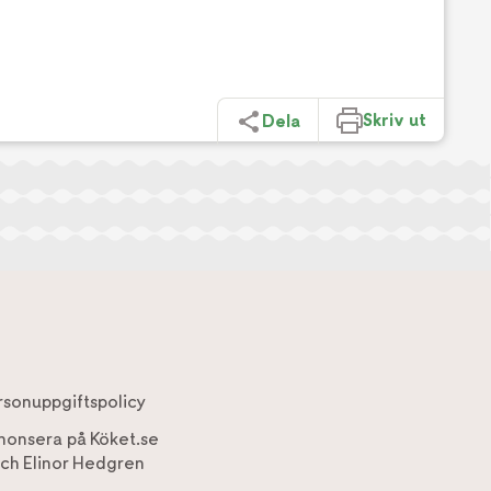
Skriv ut
Dela
rsonuppgiftspolicy
nonsera på Köket.se
ch
Elinor Hedgren