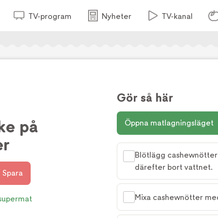
TV-program
Nyheter
TV-kanal
Gör så här
ke på
Öppna matlagningsläget
er
Blötlägg cashewnöttern
därefter bort vattnet.
Spara
Mixa cashewnötter med v
 supermat