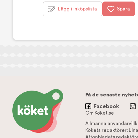
Lägg i inköpslista
Spara
Få de senaste nyhet
Facebook
Om Köket.se
Allmänna användarvillk
Kökets redaktörer:
Lin
Aftonbladets redaktöre