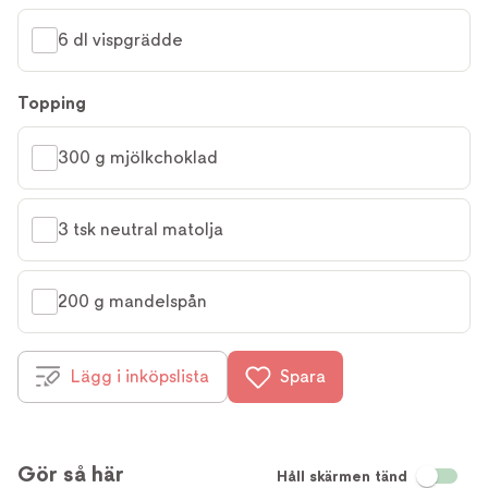
6 dl vispgrädde
Topping
300 g mjölkchoklad
3 tsk neutral matolja
200 g mandelspån
Lägg i inköpslista
Spara
Gör så här
Håll skärmen tänd