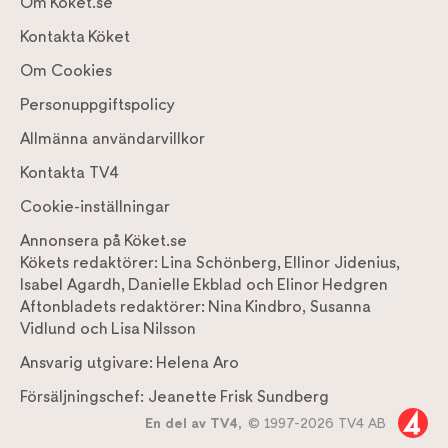
Om Köket.se
Kontakta Köket
Om Cookies
Personuppgiftspolicy
Allmänna användarvillkor
Kontakta TV4
Cookie-inställningar
Annonsera på Köket.se
Kökets redaktörer:
Lina Schönberg
,
Ellinor Jidenius
,
Isabel Agardh
,
Danielle Ekblad
och
Elinor Hedgren
Aftonbladets redaktörer:
Nina Kindbro
,
Susanna
Vidlund
och
Lisa Nilsson
Ansvarig utgivare:
Helena Aro
Försäljningschef:
Jeanette Frisk Sundberg
En del av TV4,
© 1997-2026 TV4 AB