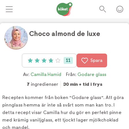
Choco almond de luxe
Foto:
Ulrika Pousette
11
Spara
Betyg: 3.9 av 5 (11 röster)
Av:
Camilla Hamid
Från:
Godare glass
7
ingredienser
30 min + tid i frys
Recepten kommer från boken "Godare glass". Att göra
pinnglass hemma är inte så svårt som man kan tro. I
detta recept visar Camilla hur du gör en perfekt pinne
med krämig vaniljglass, ett tjockt lager mjölkchoklad
och mandel.