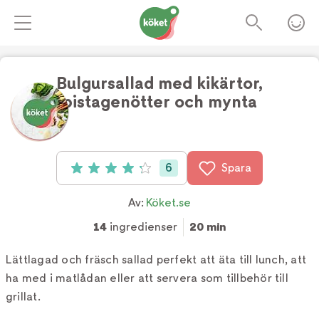
Bulgursallad med kikärtor,
pistagenötter och mynta
Foto:
Köket.se
6
Spara
Betyg: 4.2 av 5 (6 röster)
Av:
Köket.se
14
ingredienser
20 min
Lättlagad och fräsch sallad perfekt att äta till lunch, att
ha med i matlådan eller att servera som tillbehör till
grillat.