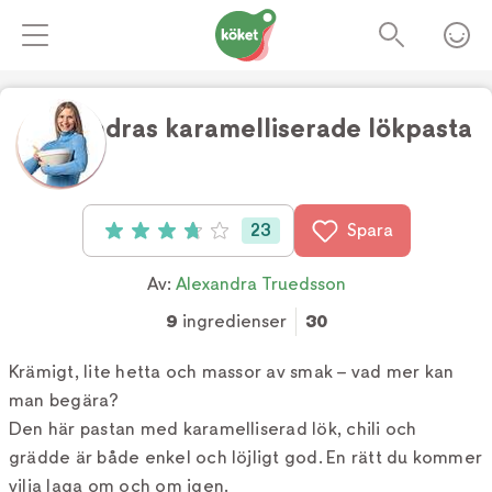
Alexandras karamelliserade lökpasta
Foto:
Alexandra Truedsson
23
Spara
Betyg: 3.8 av 5 (23 röster)
Av:
Alexandra Truedsson
9
ingredienser
30
Krämigt, lite hetta och massor av smak – vad mer kan
man begära?
Den här pastan med karamelliserad lök, chili och
grädde är både enkel och löjligt god. En rätt du kommer
vilja laga om och om igen.