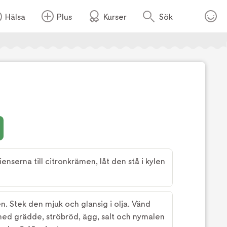
Hälsa
Plus
Kurser
Sök
Foto:
TV4
serna till citronkrämen, låt den stå i kylen
n. Stek den mjuk och glansig i olja. Vänd
med grädde, ströbröd, ägg, salt och nymalen