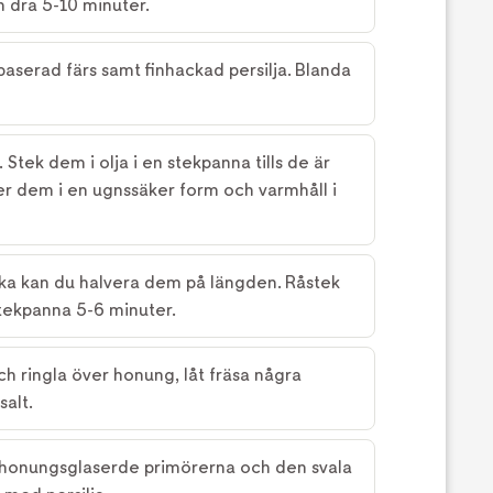
h dra 5-10 minuter.
baserad färs samt finhackad persilja. Blanda
 Stek dem i olja i en stekpanna tills de är
r dem i en ugnssäker form och varmhåll i
ka kan du halvera dem på längden. Råstek
stekpanna 5-6 minuter.
h ringla över honung, låt fräsa några
salt.
de honungsglaserde primörerna och den svala