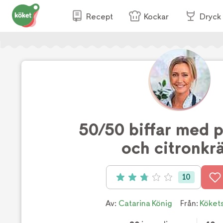
Recept
Kockar
Dryck
50/50 biffar med 
och citronkr
10
Betyg: 2.8 av 5 (10 röster)
Av:
Catarina König
Från:
Köket