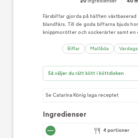
20
ingredienser
40 m
Färsbiffar gjorda på hälften växtbaserad
blandfärs. Till de goda biffarna bjuds 
knippmorötter och sockerärter samt en 
Biffar
Matlåda
Vardag
Så väljer du rätt kött i köttdisken
Se Catarina König laga receptet
Se
Catarina
Ingredienser
König
laga
4 portioner
receptet