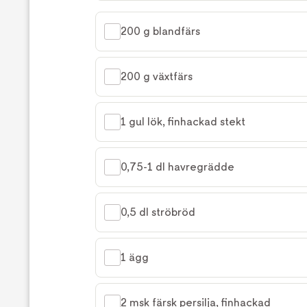
200 g blandfärs
200 g växtfärs
1 gul lök, finhackad stekt
0,75-1 dl havregrädde
0,5 dl ströbröd
1 ägg
2 msk färsk persilja, finhackad