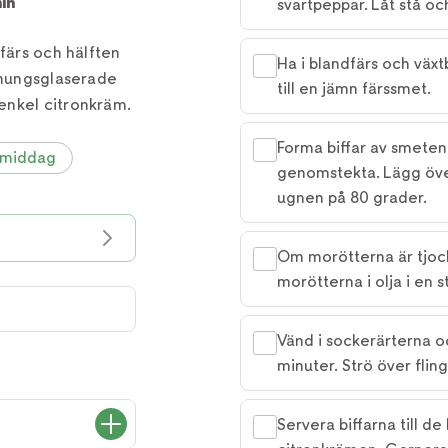
in
svartpeppar. Låt stå oc
 färs och hälften
Ha i blandfärs och växt
honungsglaserade
till en jämn färssmet.
enkel citronkräm.
Forma biffar av smeten.
smiddag
genomstekta. Lägg öve
ugnen på 80 grader.
Om morötterna är tjoc
morötterna i olja i en 
Vänd i sockerärterna oc
minuter. Strö över fling
Servera biffarna till 