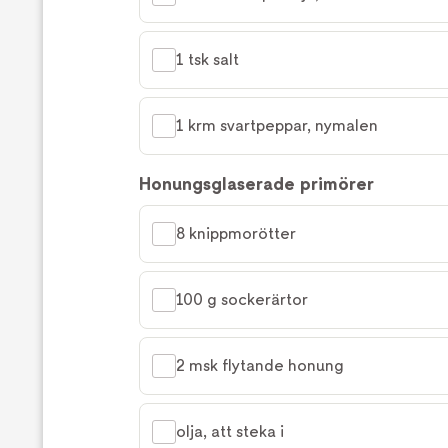
1 tsk salt
1 krm svartpeppar, nymalen
Honungsglaserade primörer
8 knippmorötter
100 g sockerärtor
2 msk flytande honung
olja, att steka i