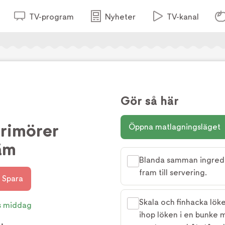
TV-program
Nyheter
TV-kanal
Gör så här
primörer
Öppna matlagningsläget
äm
Blanda samman ingredien
fram till servering.
Spara
Skala och finhacka löke
s middag
ihop löken i en bunke 