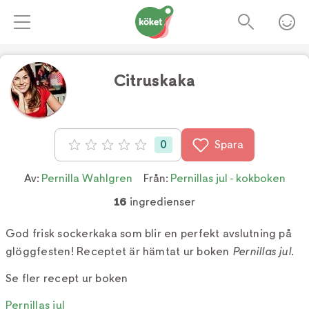
Citruskaka
0
Spara
Betyg: 0 av 5
Av:
Pernilla Wahlgren
Från:
Pernillas jul - kokboken
16
ingredienser
God frisk sockerkaka som blir en perfekt avslutning på
glöggfesten! Receptet är hämtat ur boken
Pernillas jul
.
Se fler recept ur boken
Pernillas jul