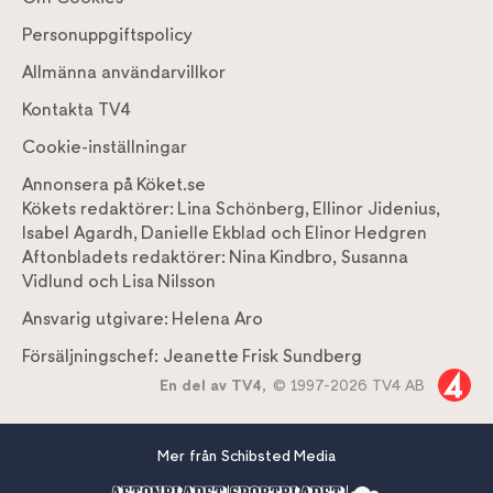
Personuppgiftspolicy
Allmänna användarvillkor
Kontakta TV4
Cookie-inställningar
Annonsera på Köket.se
Kökets redaktörer:
Lina Schönberg
,
Ellinor Jidenius
,
Isabel Agardh
,
Danielle Ekblad
och
Elinor Hedgren
Aftonbladets redaktörer:
Nina Kindbro
,
Susanna
Vidlund
och
Lisa Nilsson
Ansvarig utgivare:
Helena Aro
Försäljningschef:
Jeanette Frisk Sundberg
En del av TV4,
© 1997-2026 TV4 AB
Mer från Schibsted Media