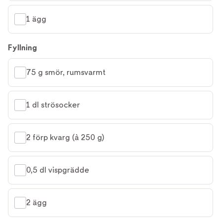
1 ägg
Fyllning
75 g smör, rumsvarmt
1 dl strösocker
2 förp kvarg (à 250 g)
0,5 dl vispgrädde
2 ägg