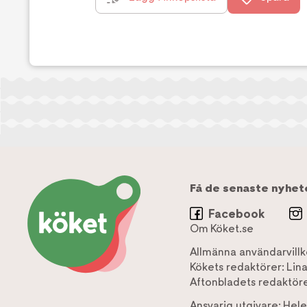
Få de senaste nyhet
Facebook
Om Köket.se
Allmänna användarvillk
Kökets redaktörer:
Lin
Aftonbladets redaktöre
Ansvarig utgivare:
Hele