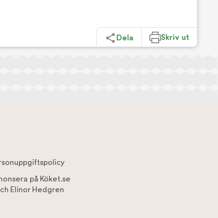
Skriv ut
Dela
rsonuppgiftspolicy
nonsera på Köket.se
ch
Elinor Hedgren