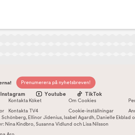
Prenumerera på nyhetsbreven!
erna!
Instagram
Youtube
TikTok
Kontakta Köket
Om Cookies
Pe
or
Kontakta TV4
Cookie-inställningar
An
a Schönberg
,
Ellinor Jidenius
,
Isabel Agardh
,
Danielle Ekblad
o
r:
Nina Kindbro
,
Susanna Vidlund
och
Lisa Nilsson
na Aro