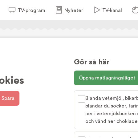
TV-program
Nyheter
TV-kanal
Gör så här
okies
Öppna matlagningsläget
Spara
Blanda vetemjöl, bikarb
blandar du socker, fari
ner i vetemjölsbunken 
och vänd ner choklade