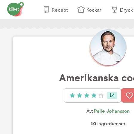
Recept
Kockar
Dryck
Amerikanska co
14
Betyg: 4 av 5 (14 röster)
Av:
Pelle Johansson
10
ingredienser