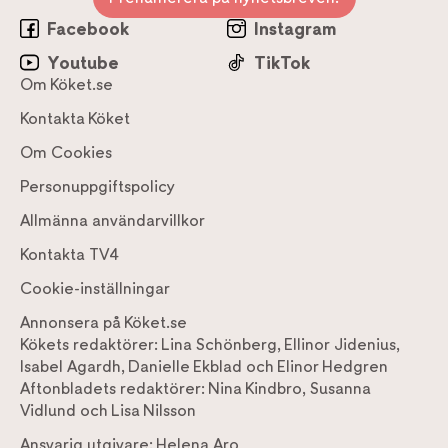
Facebook
Instagram
Youtube
TikTok
Om Köket.se
Kontakta Köket
Om Cookies
Personuppgiftspolicy
Allmänna användarvillkor
Kontakta TV4
Cookie-inställningar
Annonsera på Köket.se
Kökets redaktörer:
Lina Schönberg
,
Ellinor Jidenius
,
Isabel Agardh
,
Danielle Ekblad
och
Elinor Hedgren
Aftonbladets redaktörer:
Nina Kindbro
,
Susanna
Vidlund
och
Lisa Nilsson
Ansvarig utgivare:
Helena Aro