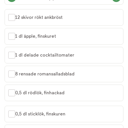
12 skivor rökt ankbröst
1 dl äpple, finskuret
1 dl delade cocktailtomater
8 rensade romansalladsblad
0,5 dl rödlök, finhackad
0,5 dl sticklök, finskuren