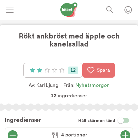
Rökt ankbröst med äpple och
kanelsallad
12
Spara
Betyg: 2.08 av 5 (12 röster)
Av:
Karl Ljung
Från:
Nyhetsmorgon
12
ingredienser
Ingredienser
Håll skärmen tänd
4 portioner