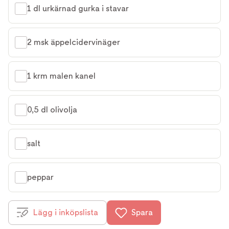
1 dl urkärnad gurka i stavar
2 msk äppelcidervinäger
1 krm malen kanel
0,5 dl olivolja
salt
peppar
Lägg i inköpslista
Spara